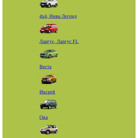
4х4, Нива Легенд
Ларгус, Ларгус FL
Веста
Иксрей
Ока