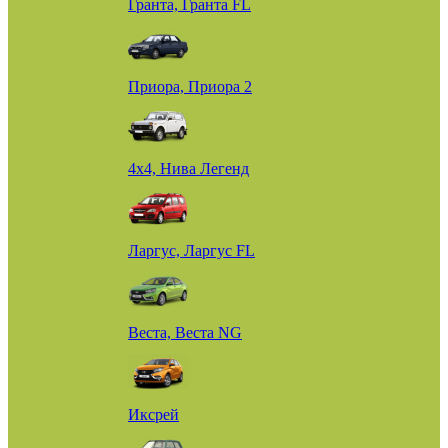
Гранта, Гранта FL
Приора, Приора 2
4х4, Нива Легенд
Ларгус, Ларгус FL
Веста, Веста NG
Иксрей