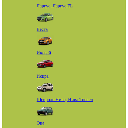
Ларгус, Ларгус FL
Веста
Иксрей
Искра
Шевроле Нива, Нива Тревел
Ока