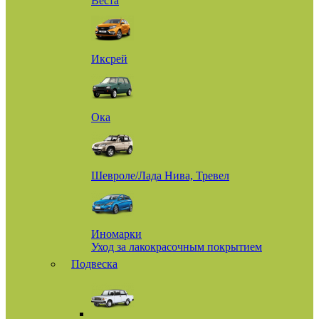
Веста
Иксрей
Ока
Шевроле/Лада Нива, Тревел
Иномарки
Уход за лакокрасочным покрытием
Подвеска