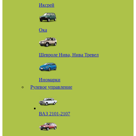
Иксрей
Ока
Шевроле Нива, Нива Тревел
Иномарки
Рулевое управление
ВАЗ 2101-2107