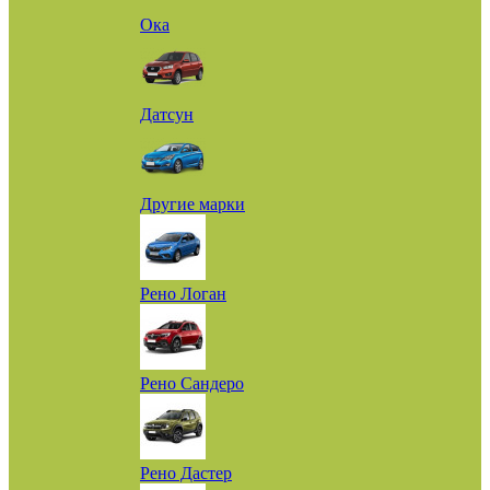
Ока
Датсун
Другие марки
Рено Логан
Рено Сандеро
Рено Дастер