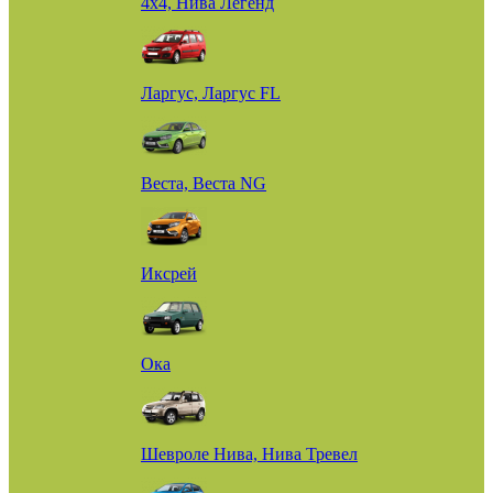
4х4, Нива Легенд
Ларгус, Ларгус FL
Веста, Веста NG
Иксрей
Ока
Шевроле Нива, Нива Тревел