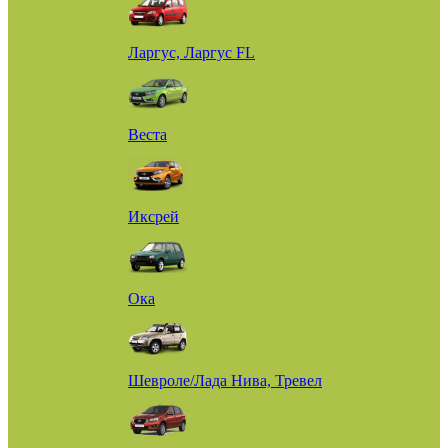
Ларгус, Ларгус FL
Веста
Иксрей
Ока
Шевроле/Лада Нива, Тревел