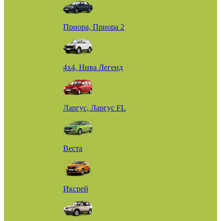
Приора, Приора 2
4х4, Нива Легенд
Ларгус, Ларгус FL
Веста
Иксрей