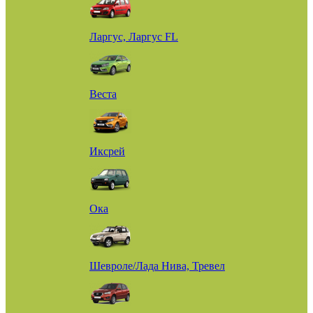
Ларгус, Ларгус FL
Веста
Иксрей
Ока
Шевроле/Лада Нива, Тревел