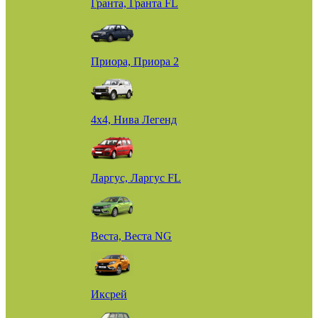
Гранта, Гранта FL
Приора, Приора 2
4х4, Нива Легенд
Ларгус, Ларгус FL
Веста, Веста NG
Иксрей