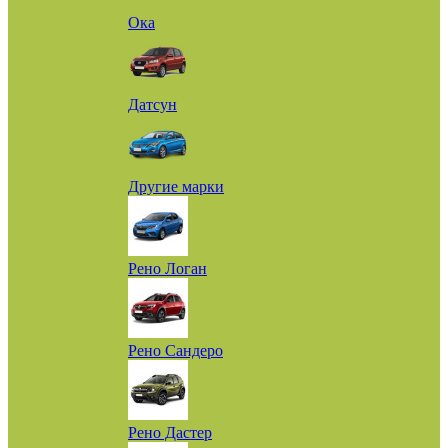
Ока
Датсун
Другие марки
Рено Логан
Рено Сандеро
Рено Дастер