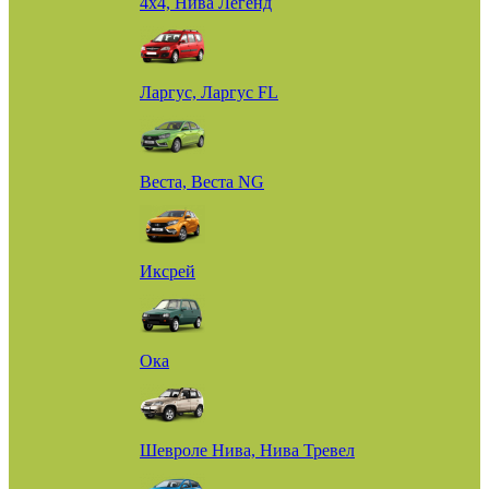
4х4, Нива Легенд
Ларгус, Ларгус FL
Веста, Веста NG
Иксрей
Ока
Шевроле Нива, Нива Тревел