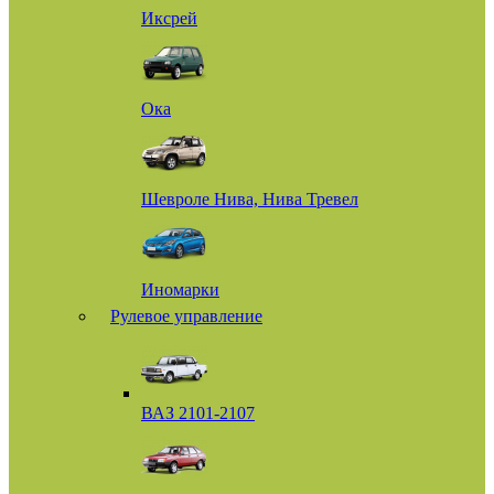
Иксрей
Ока
Шевроле Нива, Нива Тревел
Иномарки
Рулевое управление
ВАЗ 2101-2107