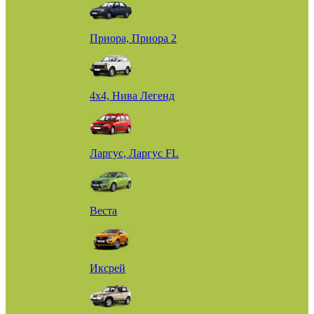
Приора, Приора 2
4х4, Нива Легенд
Ларгус, Ларгус FL
Веста
Иксрей