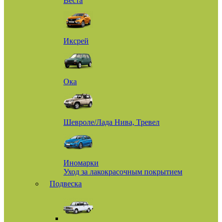
Веста
Иксрей
Ока
Шевроле/Лада Нива, Тревел
Иномарки
Уход за лакокрасочным покрытием
Подвеска