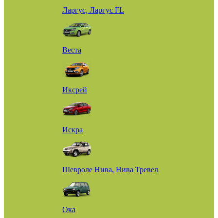
Ларгус, Ларгус FL
Веста
Иксрей
Искра
Шевроле Нива, Нива Тревел
Ока