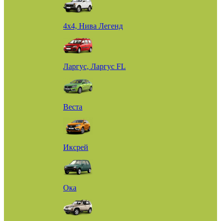
4х4, Нива Легенд
Ларгус, Ларгус FL
Веста
Иксрей
Ока