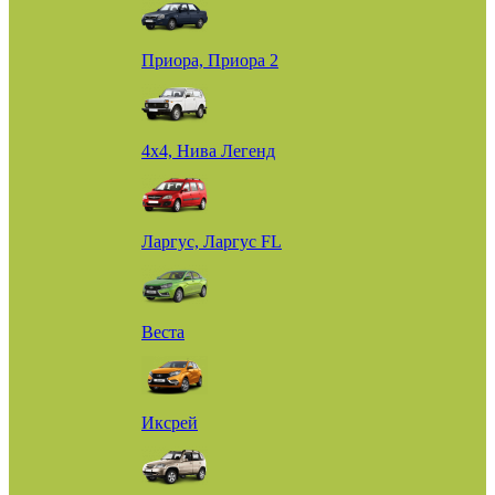
Приора, Приора 2
4х4, Нива Легенд
Ларгус, Ларгус FL
Веста
Иксрей