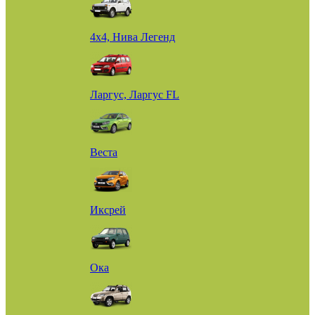
4х4, Нива Легенд
Ларгус, Ларгус FL
Веста
Иксрей
Ока