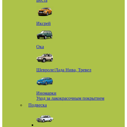
Веста
Иксрей
Ока
Шевроле/Лада Нива, Тревел
Иномарки
Уход за лакокрасочным покрытием
Подвеска