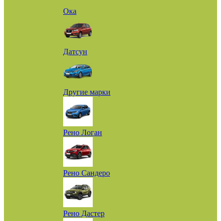
Ока
Датсун
Другие марки
Рено Логан
Рено Сандеро
Рено Дастер