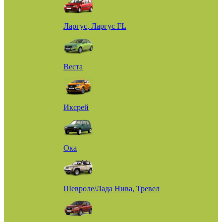
Ларгус, Ларгус FL
Веста
Иксрей
Ока
Шевроле/Лада Нива, Тревел