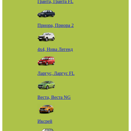
Гранта, Гранта FL
Приора, Приора 2
4х4, Нива Легенд
Ларгус, Ларгус FL
Веста, Веста NG
Иксрей