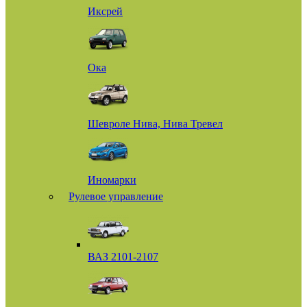
Иксрей
Ока
Шевроле Нива, Нива Тревел
Иномарки
Рулевое управление
ВАЗ 2101-2107