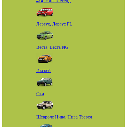
4х4, Нива Легенд
Ларгус, Ларгус FL
Веста, Веста NG
Иксрей
Ока
Шевроле Нива, Нива Тревел