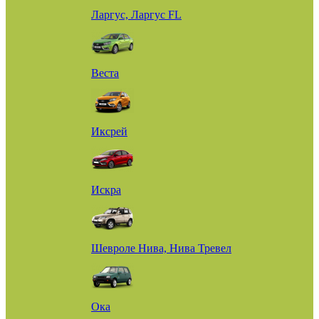
Ларгус, Ларгус FL
Веста
Иксрей
Искра
Шевроле Нива, Нива Тревел
Ока