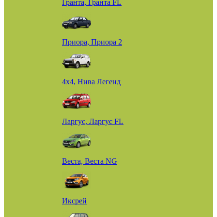
Гранта, Гранта FL
Приора, Приора 2
4х4, Нива Легенд
Ларгус, Ларгус FL
Веста, Веста NG
Иксрей