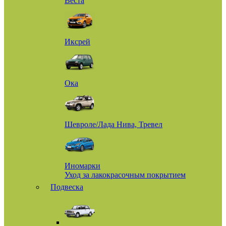
Веста
Иксрей
Ока
Шевроле/Лада Нива, Тревел
Иномарки
Уход за лакокрасочным покрытием
Подвеска