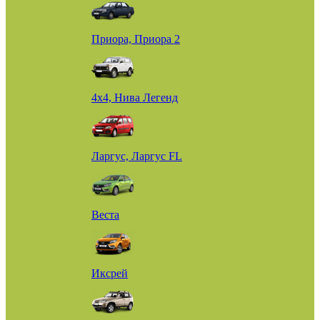
Приора, Приора 2
4х4, Нива Легенд
Ларгус, Ларгус FL
Веста
Иксрей