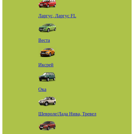
Ларгус, Ларгус FL
Веста
Иксрей
Ока
Шевроле/Лада Нива, Тревел