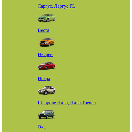
Ларгус, Ларгус FL
Веста
Иксрей
Искра
Шевроле Нива, Нива Тревел
Ока