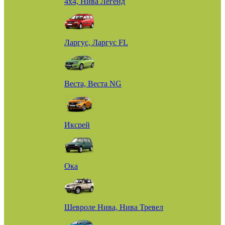
4х4, Нива Легенд
Ларгус, Ларгус FL
Веста, Веста NG
Иксрей
Ока
Шевроле Нива, Нива Тревел