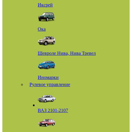
Иксрей
Ока
Шевроле Нива, Нива Тревел
Иномарки
Рулевое управление
ВАЗ 2101-2107