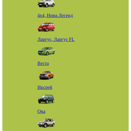
4х4, Нива Легенд
Ларгус, Ларгус FL
Веста
Иксрей
Ока