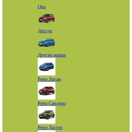
Ока
Датсун
Другие марки
Рено Логан
Рено Сандеро
Рено Дастер