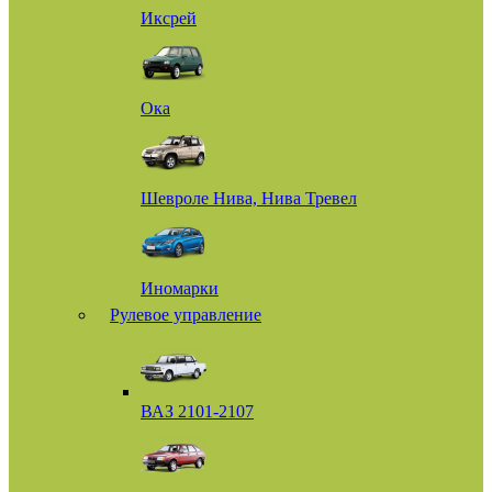
Иксрей
Ока
Шевроле Нива, Нива Тревел
Иномарки
Рулевое управление
ВАЗ 2101-2107