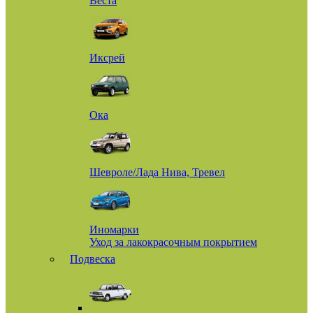
Веста
Иксрей
Ока
Шевроле/Лада Нива, Тревел
Иномарки
Уход за лакокрасочным покрытием
Подвеска