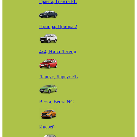
Гранта, Гранта FL
Приора, Приора 2
4х4, Нива Легенд
Ларгус, Ларгус FL
Веста, Веста NG
Иксрей