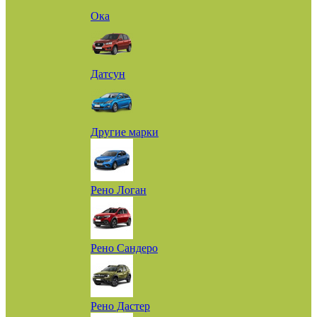
Ока
Датсун
Другие марки
Рено Логан
Рено Сандеро
Рено Дастер