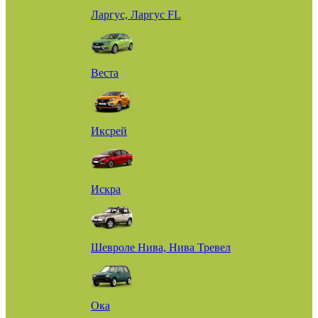
Ларгус, Ларгус FL
Веста
Иксрей
Искра
Шевроле Нива, Нива Тревел
Ока