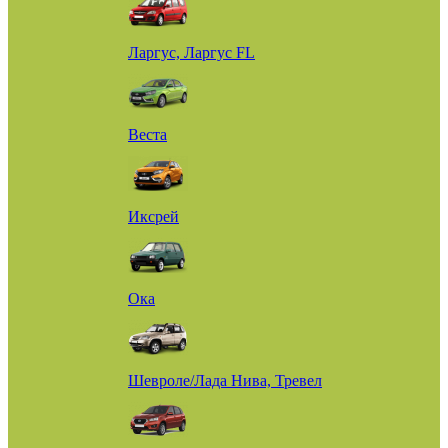
Ларгус, Ларгус FL
Веста
Иксрей
Ока
Шевроле/Лада Нива, Тревел