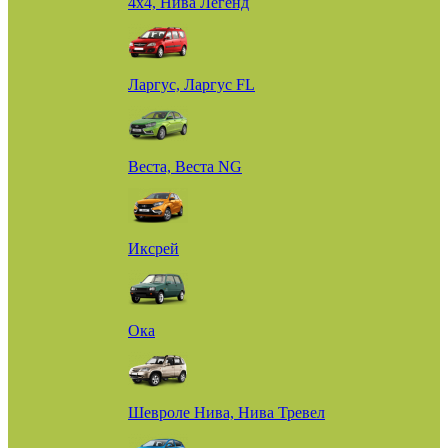
4х4, Нива Легенд
Ларгус, Ларгус FL
Веста, Веста NG
Иксрей
Ока
Шевроле Нива, Нива Тревел