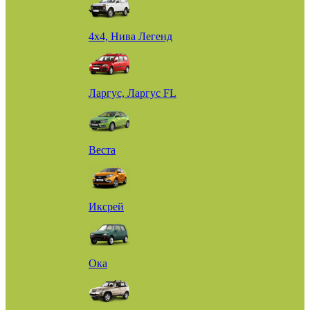
4х4, Нива Легенд
Ларгус, Ларгус FL
Веста
Иксрей
Ока