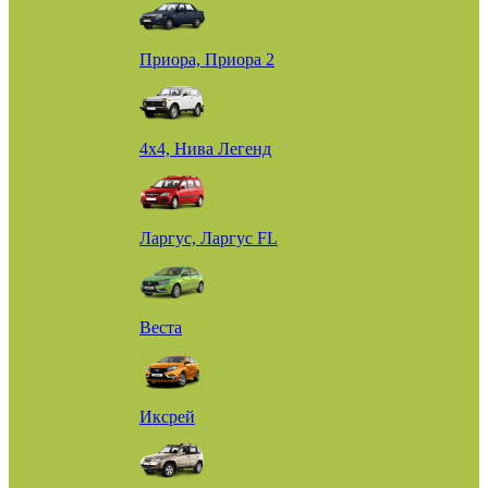
Приора, Приора 2
4х4, Нива Легенд
Ларгус, Ларгус FL
Веста
Иксрей