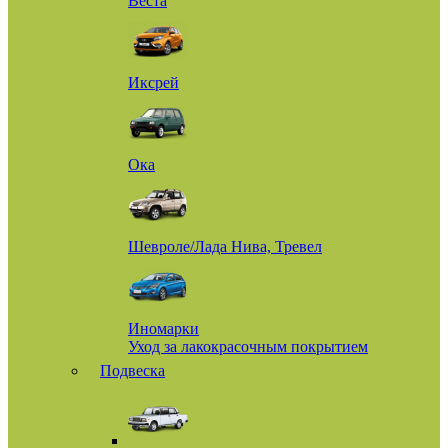
Веста
Иксрей
Ока
Шевроле/Лада Нива, Тревел
Иномарки
Уход за лакокрасочным покрытием
Подвеска