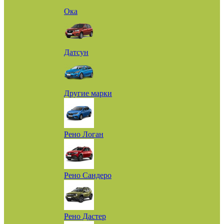
Ока
Датсун
Другие марки
Рено Логан
Рено Сандеро
Рено Дастер