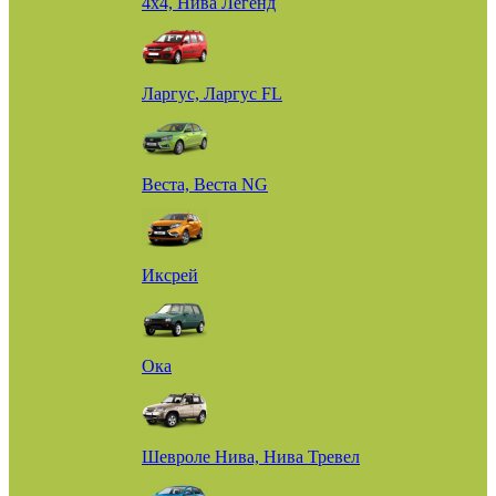
4х4, Нива Легенд
Ларгус, Ларгус FL
Веста, Веста NG
Иксрей
Ока
Шевроле Нива, Нива Тревел