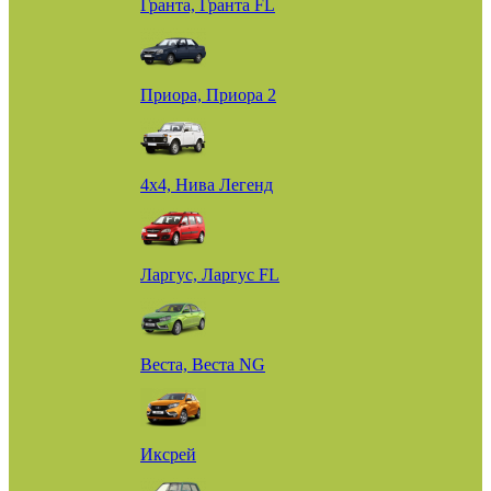
Гранта, Гранта FL
Приора, Приора 2
4х4, Нива Легенд
Ларгус, Ларгус FL
Веста, Веста NG
Иксрей