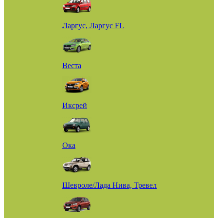
Ларгус, Ларгус FL
Веста
Иксрей
Ока
Шевроле/Лада Нива, Тревел