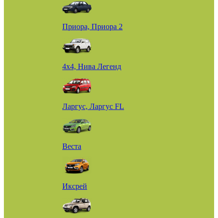
Приора, Приора 2
4х4, Нива Легенд
Ларгус, Ларгус FL
Веста
Иксрей