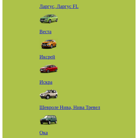
Ларгус, Ларгус FL
Веста
Иксрей
Искра
Шевроле Нива, Нива Тревел
Ока