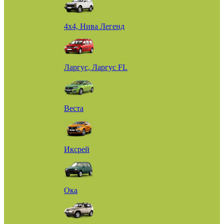
4х4, Нива Легенд
Ларгус, Ларгус FL
Веста
Иксрей
Ока