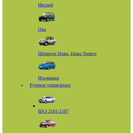
Иксрей
Ока
Шевроле Нива, Нива Тревел
Иномарки
Рулевое управление
ВАЗ 2101-2107