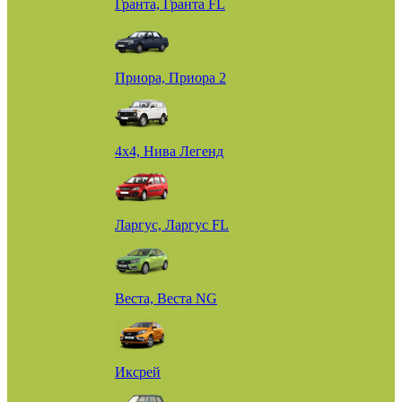
Гранта, Гранта FL
Приора, Приора 2
4х4, Нива Легенд
Ларгус, Ларгус FL
Веста, Веста NG
Иксрей