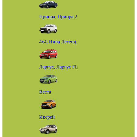
Приора, Приора 2
4х4, Нива Легенд
Ларгус, Ларгус FL
Веста
Иксрей