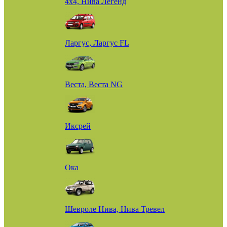
4х4, Нива Легенд
Ларгус, Ларгус FL
Веста, Веста NG
Иксрей
Ока
Шевроле Нива, Нива Тревел