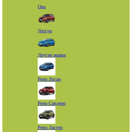
Ока
Датсун
Другие марки
Рено Логан
Рено Сандеро
Рено Дастер