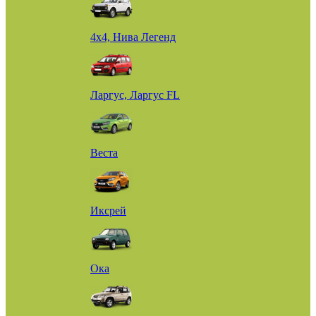
4х4, Нива Легенд
Ларгус, Ларгус FL
Веста
Иксрей
Ока