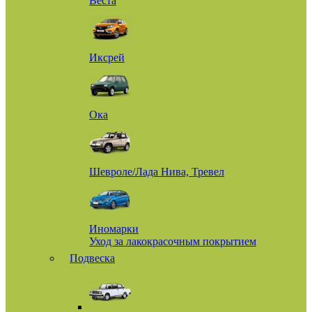
Веста
Иксрей
Ока
Шевроле/Лада Нива, Тревел
Иномарки
Уход за лакокрасочным покрытием
Подвеска