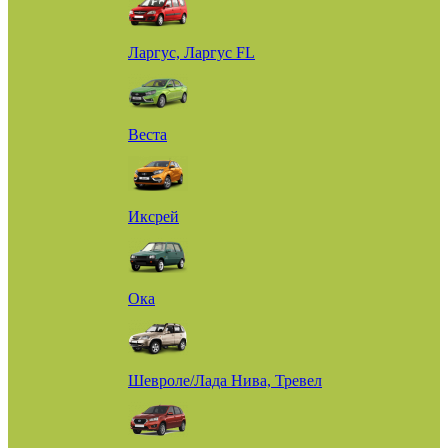
Ларгус, Ларгус FL
Веста
Иксрей
Ока
Шевроле/Лада Нива, Тревел