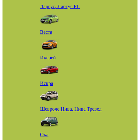
Ларгус, Ларгус FL
Веста
Иксрей
Искра
Шевроле Нива, Нива Тревел
Ока