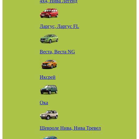
4х4, Нива Легенд
Ларгус, Ларгус FL
Веста, Веста NG
Иксрей
Ока
Шевроле Нива, Нива Тревел