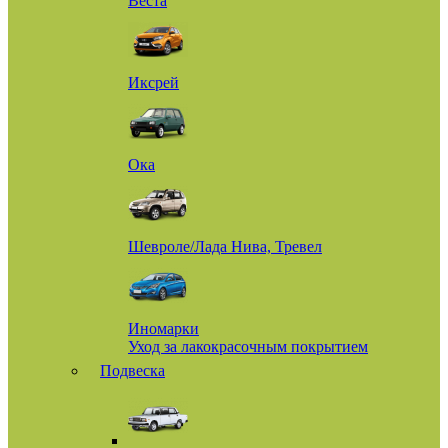
Веста
Иксрей
Ока
Шевроле/Лада Нива, Тревел
Иномарки
Уход за лакокрасочным покрытием
Подвеска