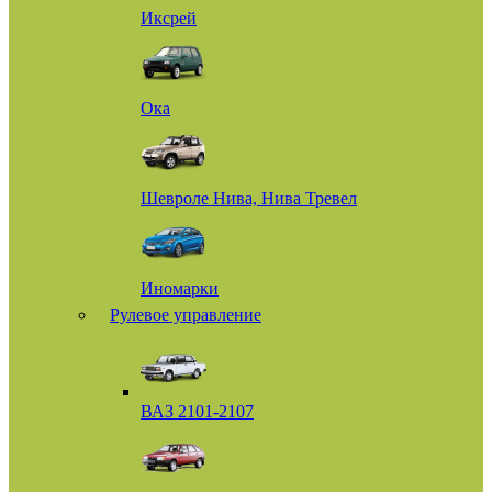
Иксрей
Ока
Шевроле Нива, Нива Тревел
Иномарки
Рулевое управление
ВАЗ 2101-2107