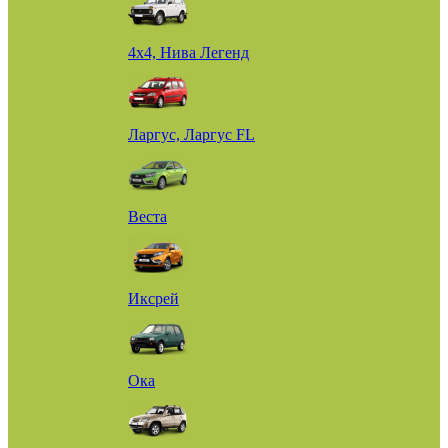
4х4, Нива Легенд
Ларгус, Ларгус FL
Веста
Иксрей
Ока