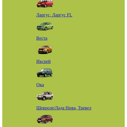
Ларгус, Ларгус FL
Веста
Иксрей
Ока
Шевроле/Лада Нива, Тревел