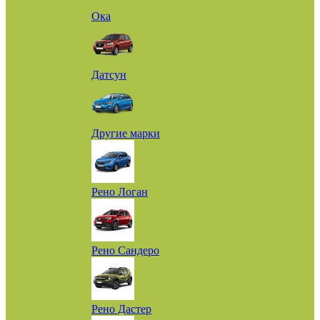
Ока
Датсун
Другие марки
Рено Логан
Рено Сандеро
Рено Дастер