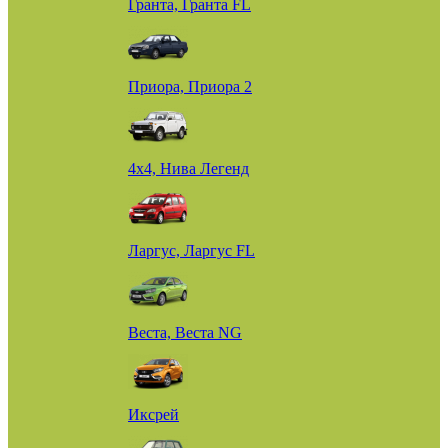
Гранта, Гранта FL
Приора, Приора 2
4х4, Нива Легенд
Ларгус, Ларгус FL
Веста, Веста NG
Иксрей