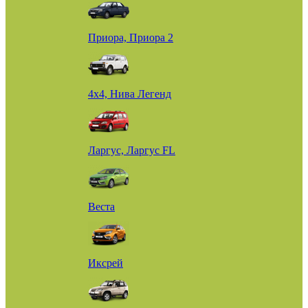
Приора, Приора 2
4х4, Нива Легенд
Ларгус, Ларгус FL
Веста
Иксрей