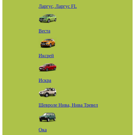
Ларгус, Ларгус FL
Веста
Иксрей
Искра
Шевроле Нива, Нива Тревел
Ока