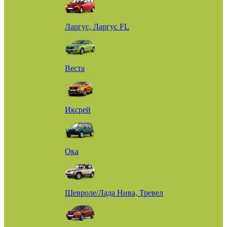
Ларгус, Ларгус FL
Веста
Иксрей
Ока
Шевроле/Лада Нива, Тревел