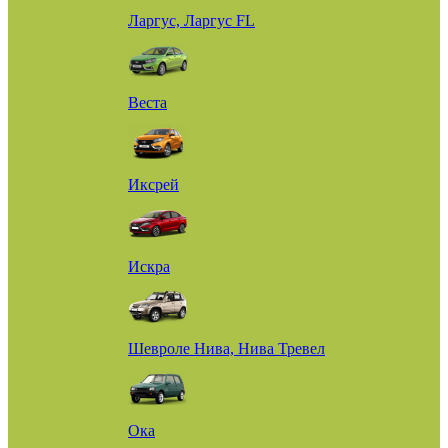
Ларгус, Ларгус FL
Веста
Иксрей
Искра
Шевроле Нива, Нива Тревел
Ока