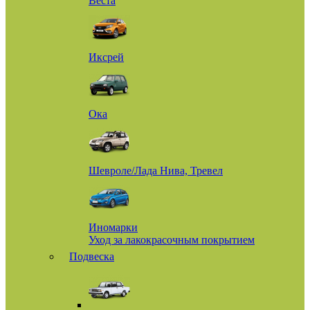
Веста
Иксрей
Ока
Шевроле/Лада Нива, Тревел
Иномарки
Уход за лакокрасочным покрытием
Подвеска