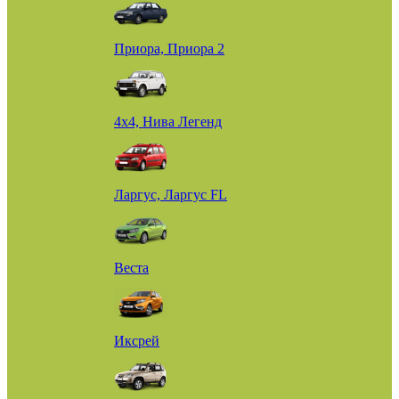
Приора, Приора 2
4х4, Нива Легенд
Ларгус, Ларгус FL
Веста
Иксрей