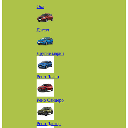
Ока
Датсун
Другие марки
Рено Логан
Рено Сандеро
Рено Дастер