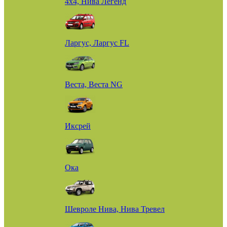
4х4, Нива Легенд
Ларгус, Ларгус FL
Веста, Веста NG
Иксрей
Ока
Шевроле Нива, Нива Тревел