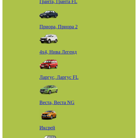
Гранта, Гранта FL
Приора, Приора 2
4х4, Нива Легенд
Ларгус, Ларгус FL
Веста, Веста NG
Иксрей