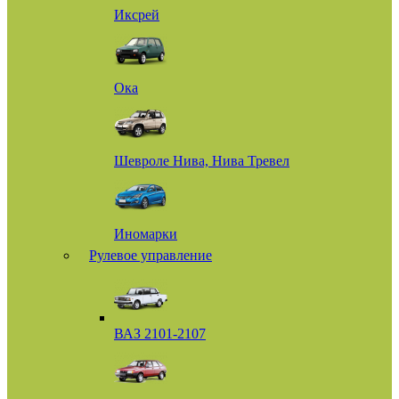
Иксрей
Ока
Шевроле Нива, Нива Тревел
Иномарки
Рулевое управление
ВАЗ 2101-2107