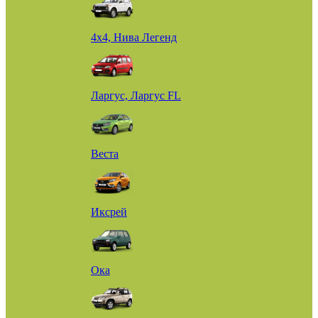
4х4, Нива Легенд
Ларгус, Ларгус FL
Веста
Иксрей
Ока