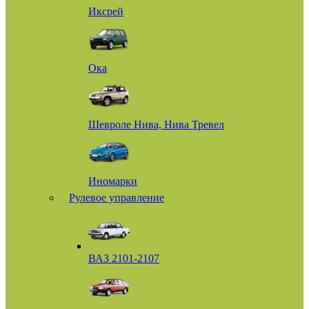
Иксрей
Ока
Шевроле Нива, Нива Тревел
Иномарки
Рулевое управление
ВАЗ 2101-2107