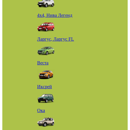
4х4, Нива Легенд
Ларгус, Ларгус FL
Веста
Иксрей
Ока