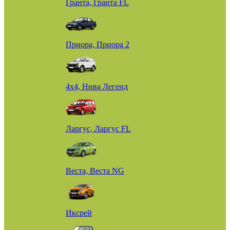
Гранта, Гранта FL
Приора, Приора 2
4х4, Нива Легенд
Ларгус, Ларгус FL
Веста, Веста NG
Иксрей