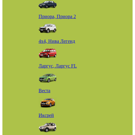
Приора, Приора 2
4х4, Нива Легенд
Ларгус, Ларгус FL
Веста
Иксрей