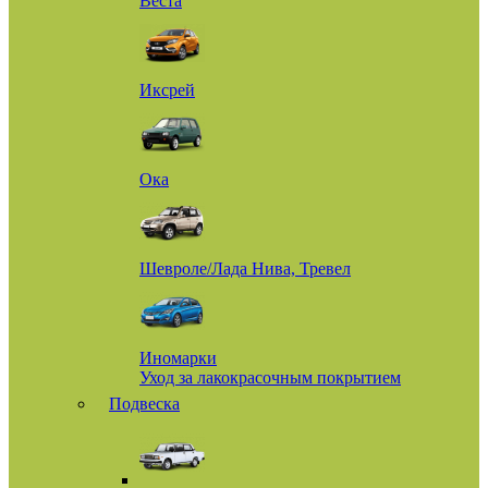
Веста
Иксрей
Ока
Шевроле/Лада Нива, Тревел
Иномарки
Уход за лакокрасочным покрытием
Подвеска