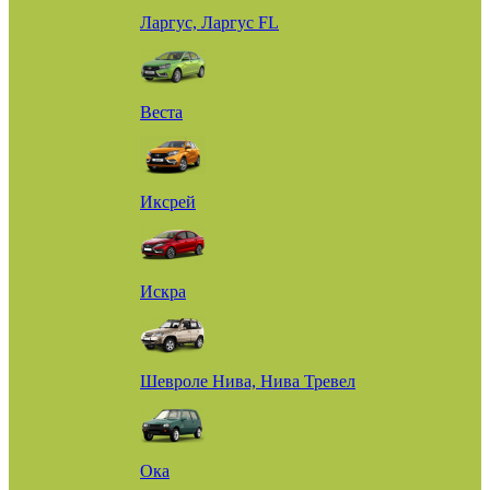
Ларгус, Ларгус FL
Веста
Иксрей
Искра
Шевроле Нива, Нива Тревел
Ока