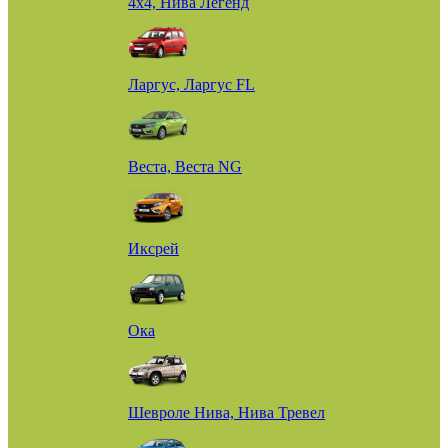
4х4, Нива Легенд
Ларгус, Ларгус FL
Веста, Веста NG
Иксрей
Ока
Шевроле Нива, Нива Тревел