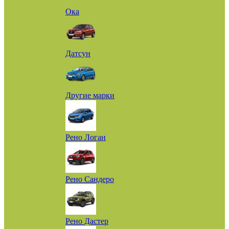
Ока
Датсун
Другие марки
Рено Логан
Рено Сандеро
Рено Дастер