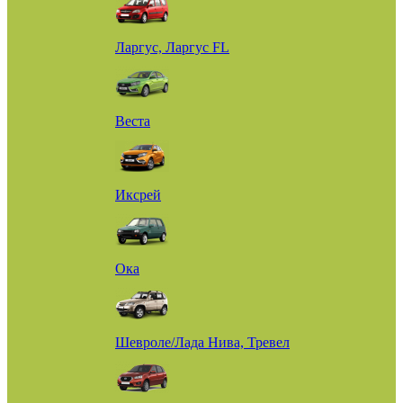
Ларгус, Ларгус FL
Веста
Иксрей
Ока
Шевроле/Лада Нива, Тревел