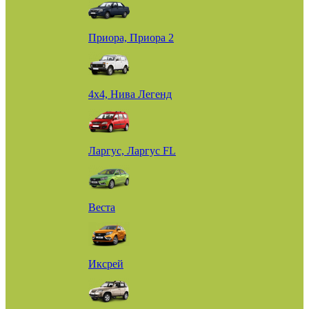
Приора, Приора 2
4х4, Нива Легенд
Ларгус, Ларгус FL
Веста
Иксрей