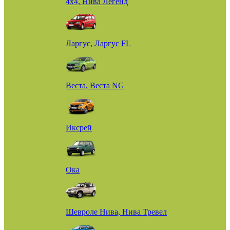
4х4, Нива Легенд
Ларгус, Ларгус FL
Веста, Веста NG
Иксрей
Ока
Шевроле Нива, Нива Тревел