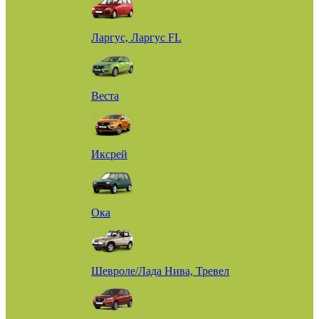
Ларгус, Ларгус FL
Веста
Иксрей
Ока
Шевроле/Лада Нива, Тревел