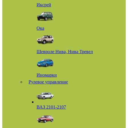
Иксрей
Ока
Шевроле Нива, Нива Тревел
Иномарки
Рулевое управление
ВАЗ 2101-2107