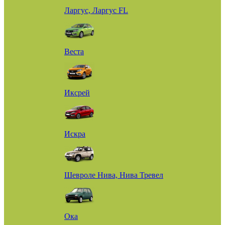
Ларгус, Ларгус FL
Веста
Иксрей
Искра
Шевроле Нива, Нива Тревел
Ока