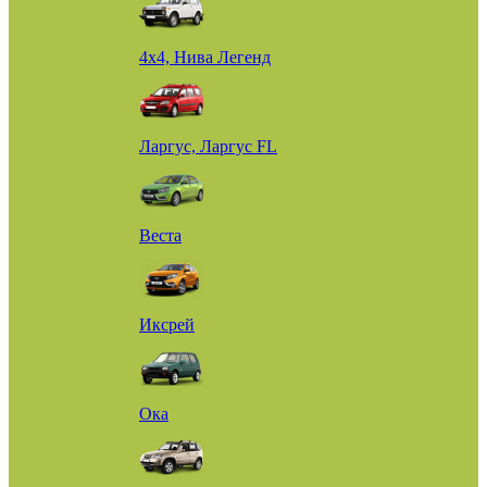
4х4, Нива Легенд
Ларгус, Ларгус FL
Веста
Иксрей
Ока