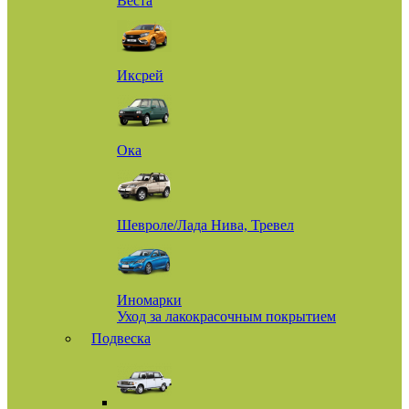
Веста
Иксрей
Ока
Шевроле/Лада Нива, Тревел
Иномарки
Уход за лакокрасочным покрытием
Подвеска