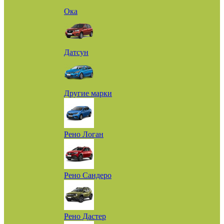
Ока
Датсун
Другие марки
Рено Логан
Рено Сандеро
Рено Дастер