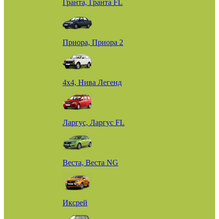
Гранта, Гранта FL
Приора, Приора 2
4х4, Нива Легенд
Ларгус, Ларгус FL
Веста, Веста NG
Иксрей