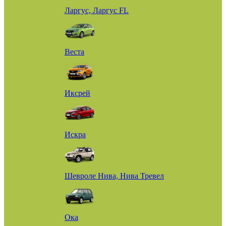
Ларгус, Ларгус FL
Веста
Иксрей
Искра
Шевроле Нива, Нива Тревел
Ока