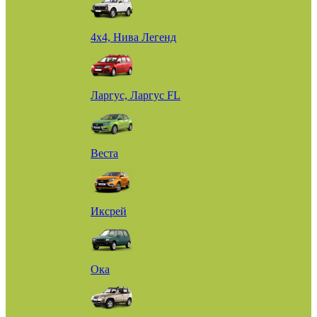
4х4, Нива Легенд
Ларгус, Ларгус FL
Веста
Иксрей
Ока