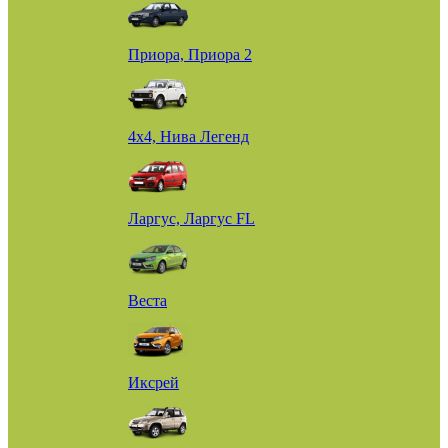
Приора, Приора 2
4х4, Нива Легенд
Ларгус, Ларгус FL
Веста
Иксрей