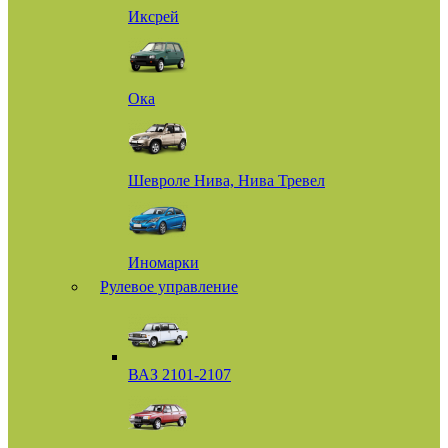
Иксрей
Ока
Шевроле Нива, Нива Тревел
Иномарки
Рулевое управление
ВАЗ 2101-2107