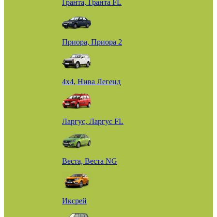
Гранта, Гранта FL
Приора, Приора 2
4х4, Нива Легенд
Ларгус, Ларгус FL
Веста, Веста NG
Иксрей