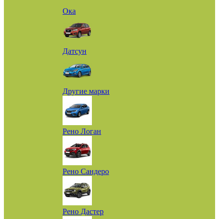
Ока
Датсун
Другие марки
Рено Логан
Рено Сандеро
Рено Дастер