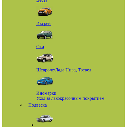
Веста
Иксрей
Ока
Шевроле/Лада Нива, Тревел
Иномарки
Уход за лакокрасочным покрытием
Подвеска