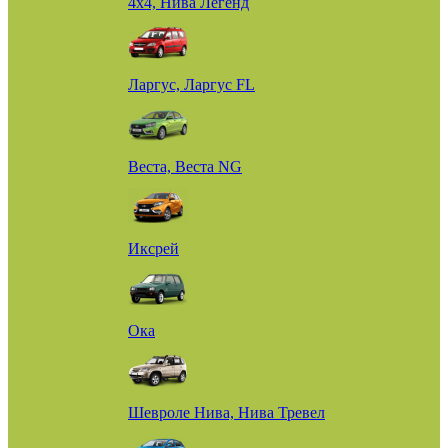
4х4, Нива Легенд
Ларгус, Ларгус FL
Веста, Веста NG
Иксрей
Ока
Шевроле Нива, Нива Тревел