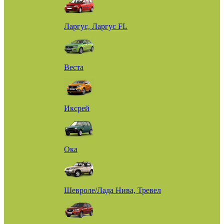
Ларгус, Ларгус FL
Веста
Иксрей
Ока
Шевроле/Лада Нива, Тревел