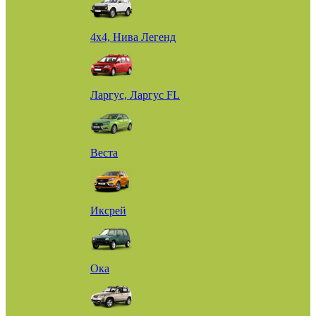
4х4, Нива Легенд
Ларгус, Ларгус FL
Веста
Иксрей
Ока