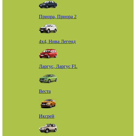
Приора, Приора 2
4х4, Нива Легенд
Ларгус, Ларгус FL
Веста
Иксрей