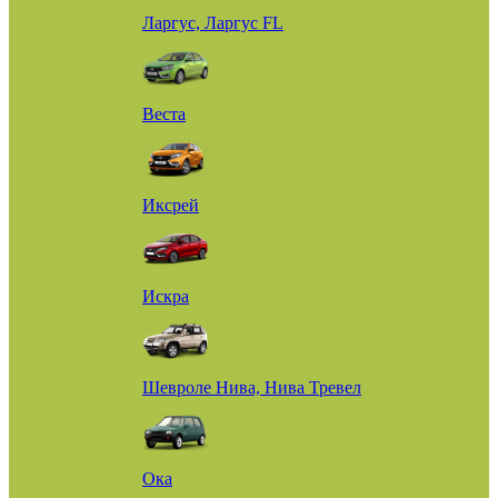
Ларгус, Ларгус FL
Веста
Иксрей
Искра
Шевроле Нива, Нива Тревел
Ока