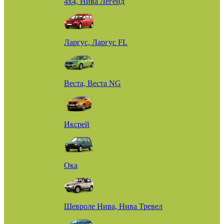
4х4, Нива Легенд
Ларгус, Ларгус FL
Веста, Веста NG
Иксрей
Ока
Шевроле Нива, Нива Тревел