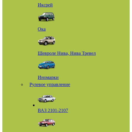
Иксрей
Ока
Шевроле Нива, Нива Тревел
Иномарки
Рулевое управление
ВАЗ 2101-2107