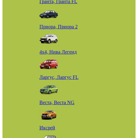
Гранта, Гранта FL
Приора, Приора 2
4х4, Нива Легенд
Ларгус, Ларгус FL
Веста, Веста NG
Иксрей