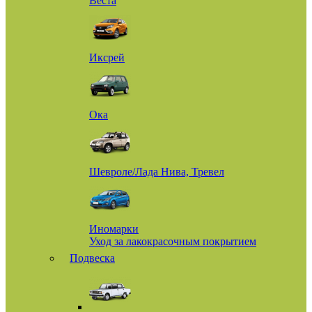
Веста
Иксрей
Ока
Шевроле/Лада Нива, Тревел
Иномарки
Уход за лакокрасочным покрытием
Подвеска