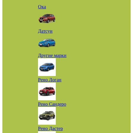
Ока
Датсун
Другие марки
Рено Логан
Рено Сандеро
Рено Дастер