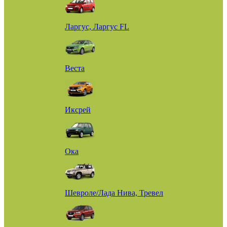
Ларгус, Ларгус FL
Веста
Иксрей
Ока
Шевроле/Лада Нива, Тревел