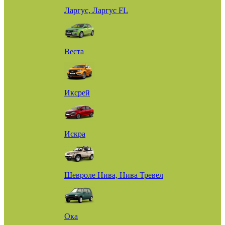
Ларгус, Ларгус FL
Веста
Иксрей
Искра
Шевроле Нива, Нива Тревел
Ока