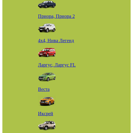
Приора, Приора 2
4х4, Нива Легенд
Ларгус, Ларгус FL
Веста
Иксрей