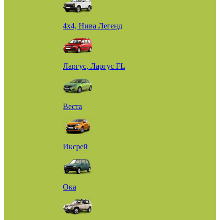
4х4, Нива Легенд
Ларгус, Ларгус FL
Веста
Иксрей
Ока