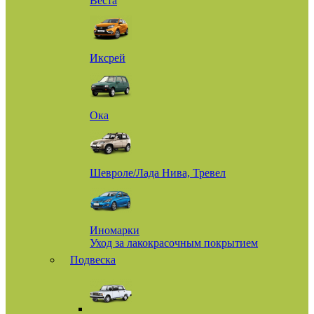
Веста
Иксрей
Ока
Шевроле/Лада Нива, Тревел
Иномарки
Уход за лакокрасочным покрытием
Подвеска