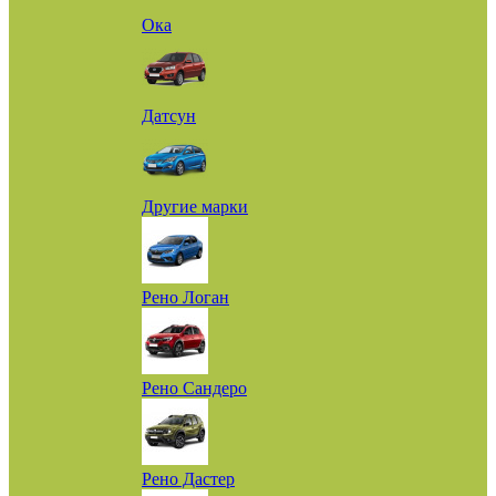
Ока
Датсун
Другие марки
Рено Логан
Рено Сандеро
Рено Дастер