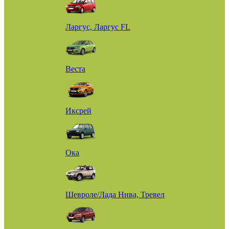
Ларгус, Ларгус FL
Веста
Иксрей
Ока
Шевроле/Лада Нива, Тревел