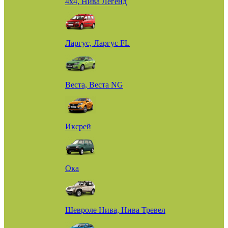
4х4, Нива Легенд
Ларгус, Ларгус FL
Веста, Веста NG
Иксрей
Ока
Шевроле Нива, Нива Тревел