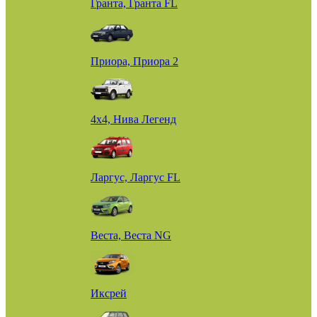
Гранта, Гранта FL
Приора, Приора 2
4х4, Нива Легенд
Ларгус, Ларгус FL
Веста, Веста NG
Иксрей