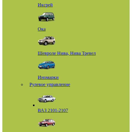
Иксрей
Ока
Шевроле Нива, Нива Тревел
Иномарки
Рулевое управление
ВАЗ 2101-2107