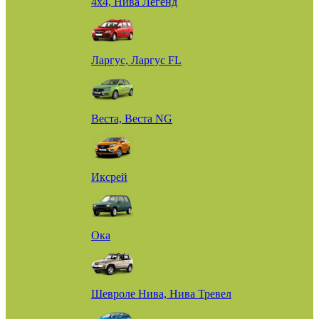
4х4, Нива Легенд
Ларгус, Ларгус FL
Веста, Веста NG
Иксрей
Ока
Шевроле Нива, Нива Тревел