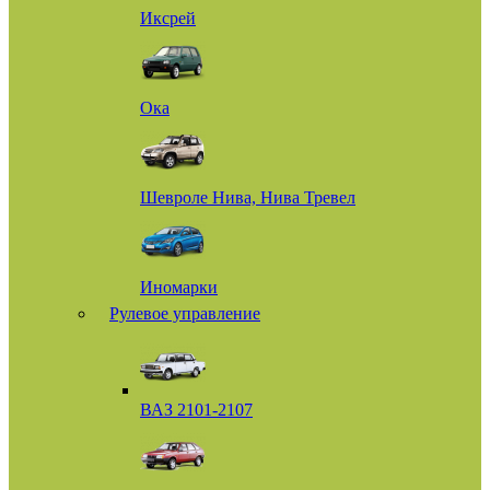
Иксрей
Ока
Шевроле Нива, Нива Тревел
Иномарки
Рулевое управление
ВАЗ 2101-2107