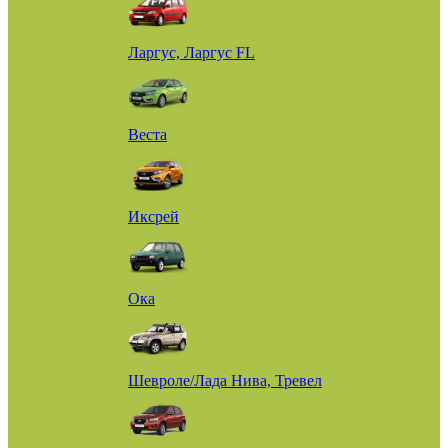
Ларгус, Ларгус FL
Веста
Иксрей
Ока
Шевроле/Лада Нива, Тревел