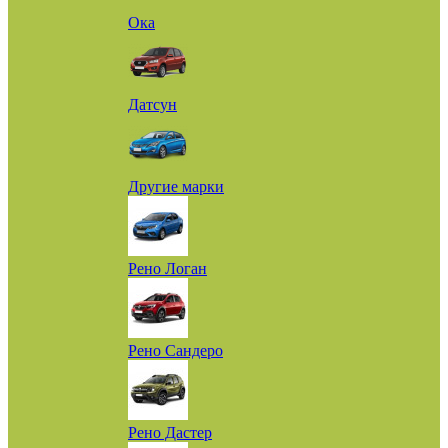
Ока
Датсун
Другие марки
Рено Логан
Рено Сандеро
Рено Дастер