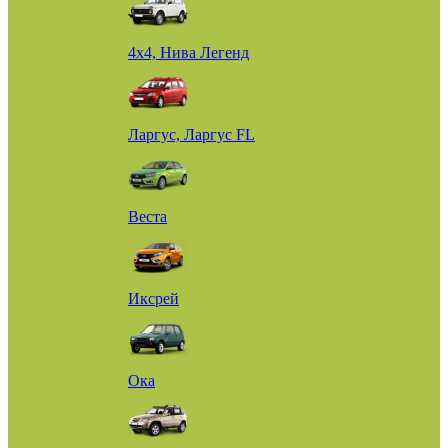
4х4, Нива Легенд
Ларгус, Ларгус FL
Веста
Иксрей
Ока