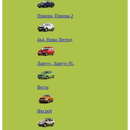
Приора, Приора 2
4х4, Нива Легенд
Ларгус, Ларгус FL
Веста
Иксрей