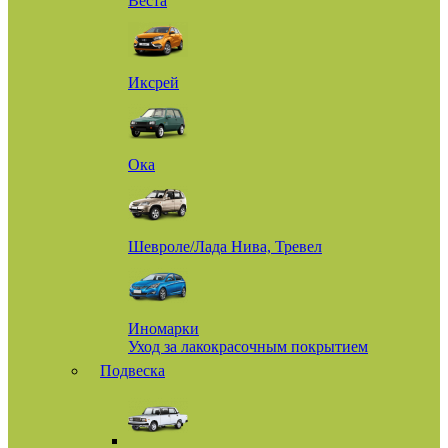
Веста
Иксрей
Ока
Шевроле/Лада Нива, Тревел
Иномарки
Уход за лакокрасочным покрытием
Подвеска