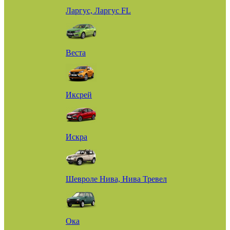
Ларгус, Ларгус FL
Веста
Иксрей
Искра
Шевроле Нива, Нива Тревел
Ока