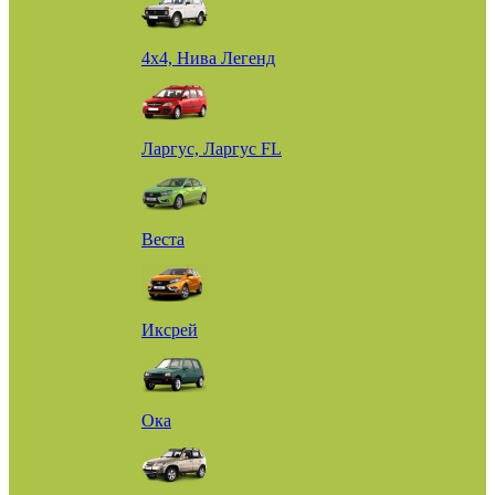
4х4, Нива Легенд
Ларгус, Ларгус FL
Веста
Иксрей
Ока