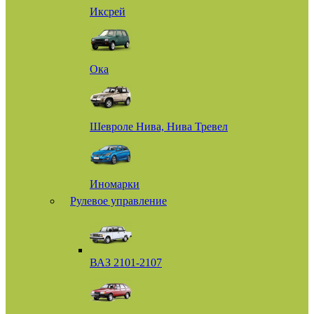
Иксрей
Ока
Шевроле Нива, Нива Тревел
Иномарки
Рулевое управление
ВАЗ 2101-2107