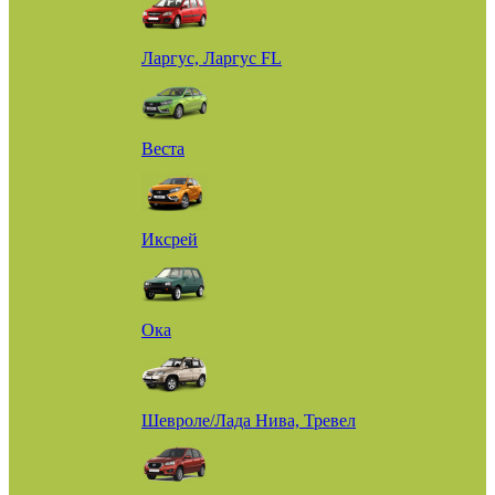
Ларгус, Ларгус FL
Веста
Иксрей
Ока
Шевроле/Лада Нива, Тревел