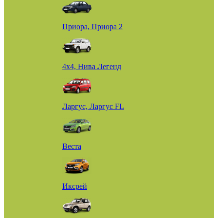
Приора, Приора 2
4х4, Нива Легенд
Ларгус, Ларгус FL
Веста
Иксрей