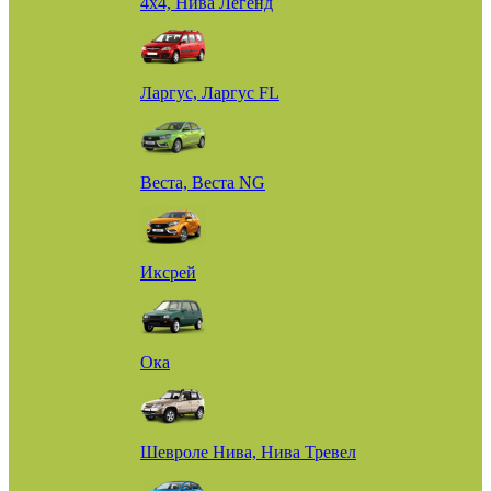
4х4, Нива Легенд
Ларгус, Ларгус FL
Веста, Веста NG
Иксрей
Ока
Шевроле Нива, Нива Тревел