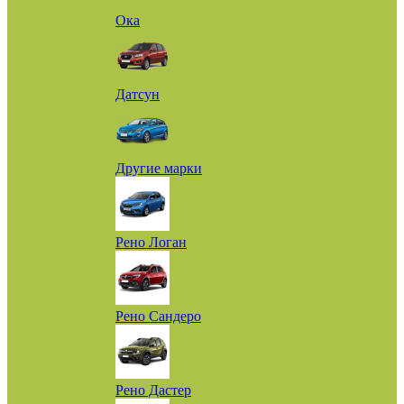
Ока
Датсун
Другие марки
Рено Логан
Рено Сандеро
Рено Дастер