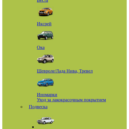
Веста
Иксрей
Ока
Шевроле/Лада Нива, Тревел
Иномарки
Уход за лакокрасочным покрытием
Подвеска