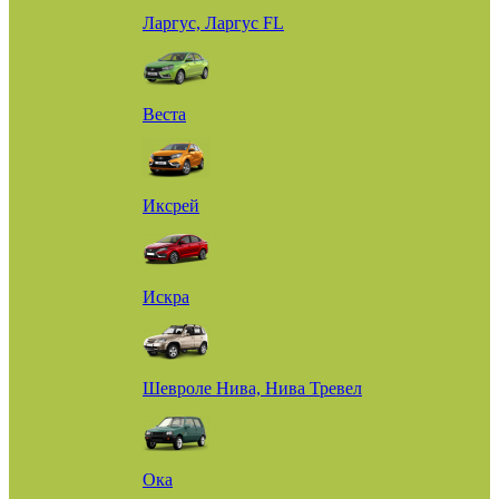
Ларгус, Ларгус FL
Веста
Иксрей
Искра
Шевроле Нива, Нива Тревел
Ока