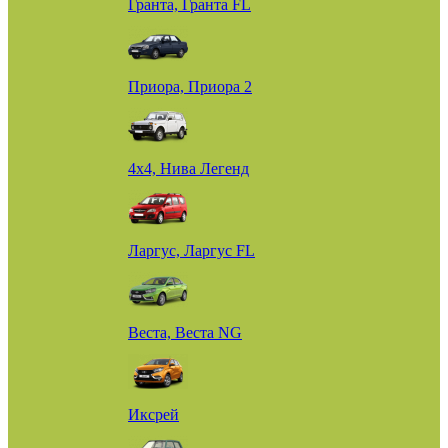
Гранта, Гранта FL
Приора, Приора 2
4х4, Нива Легенд
Ларгус, Ларгус FL
Веста, Веста NG
Иксрей