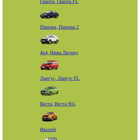
Гранта, Гранта FL
Приора, Приора 2
4х4, Нива Легенд
Ларгус, Ларгус FL
Веста, Веста NG
Иксрей