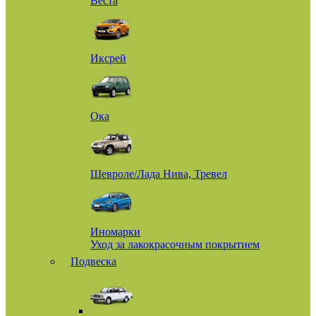
Веста
Иксрей
Ока
Шевроле/Лада Нива, Тревел
Иномарки
Уход за лакокрасочным покрытием
Подвеска