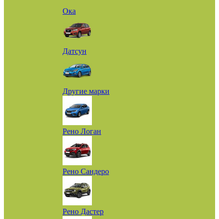
Ока
Датсун
Другие марки
Рено Логан
Рено Сандеро
Рено Дастер