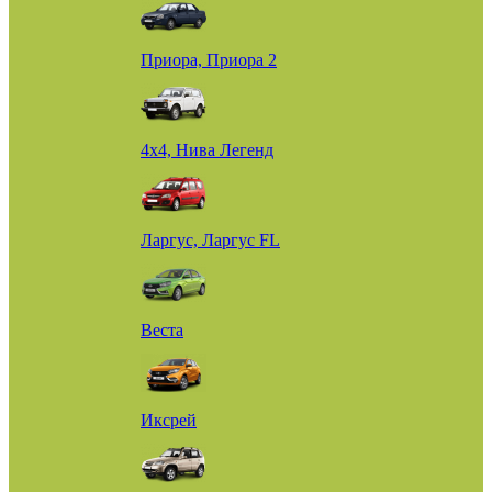
Приора, Приора 2
4х4, Нива Легенд
Ларгус, Ларгус FL
Веста
Иксрей