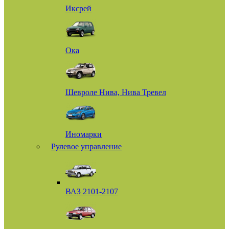
Иксрей
Ока
Шевроле Нива, Нива Тревел
Иномарки
Рулевое управление
ВАЗ 2101-2107