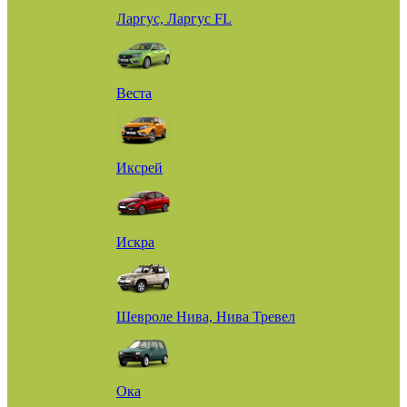
Ларгус, Ларгус FL
Веста
Иксрей
Искра
Шевроле Нива, Нива Тревел
Ока