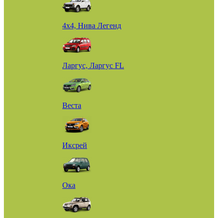
4х4, Нива Легенд
Ларгус, Ларгус FL
Веста
Иксрей
Ока