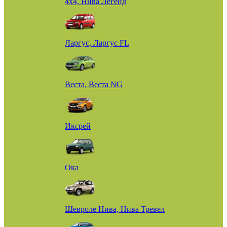
4х4, Нива Легенд
Ларгус, Ларгус FL
Веста, Веста NG
Иксрей
Ока
Шевроле Нива, Нива Тревел