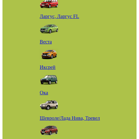
Ларгус, Ларгус FL
Веста
Иксрей
Ока
Шевроле/Лада Нива, Тревел