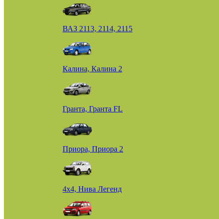
ВАЗ 2113, 2114, 2115
Калина, Калина 2
Гранта, Гранта FL
Приора, Приора 2
4х4, Нива Легенд