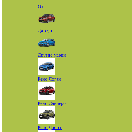
Ока
Датсун
Другие марки
Рено Логан
Рено Сандеро
Рено Дастер