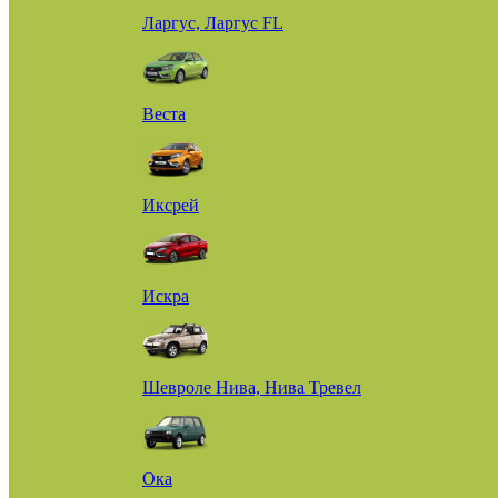
Ларгус, Ларгус FL
Веста
Иксрей
Искра
Шевроле Нива, Нива Тревел
Ока