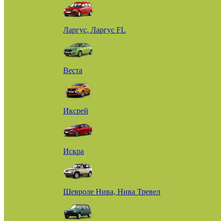
Ларгус, Ларгус FL
Веста
Иксрей
Искра
Шевроле Нива, Нива Тревел