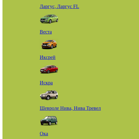
Ларгус, Ларгус FL
Веста
Иксрей
Искра
Шевроле Нива, Нива Тревел
Ока