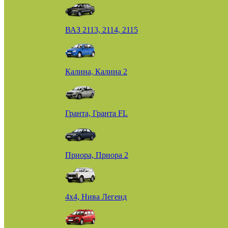
ВАЗ 2113, 2114, 2115
Калина, Калина 2
Гранта, Гранта FL
Приора, Приора 2
4х4, Нива Легенд