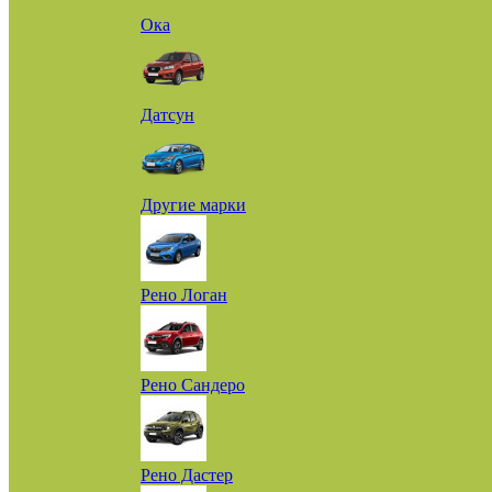
Ока
Датсун
Другие марки
Рено Логан
Рено Сандеро
Рено Дастер