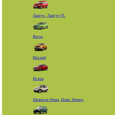
Ларгус, Ларгус FL
Веста
Иксрей
Искра
Шевроле Нива, Нива Тревел