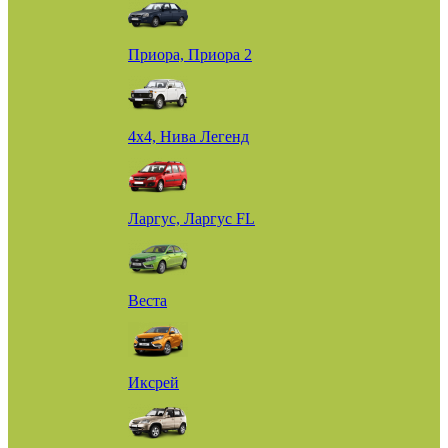
Приора, Приора 2
4х4, Нива Легенд
Ларгус, Ларгус FL
Веста
Иксрей