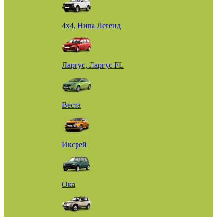
4х4, Нива Легенд
Ларгус, Ларгус FL
Веста
Иксрей
Ока