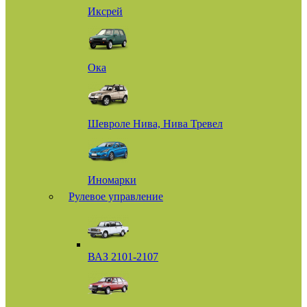
Иксрей
Ока
Шевроле Нива, Нива Тревел
Иномарки
Рулевое управление
ВАЗ 2101-2107