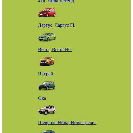
4х4, Нива Легенд
Ларгус, Ларгус FL
Веста, Веста NG
Иксрей
Ока
Шевроле Нива, Нива Тревел