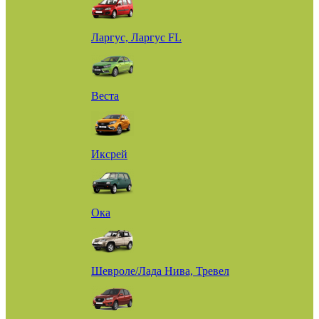
Ларгус, Ларгус FL
Веста
Иксрей
Ока
Шевроле/Лада Нива, Тревел