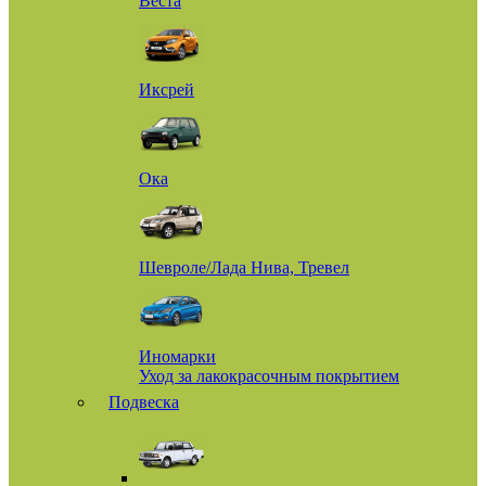
Веста
Иксрей
Ока
Шевроле/Лада Нива, Тревел
Иномарки
Уход за лакокрасочным покрытием
Подвеска