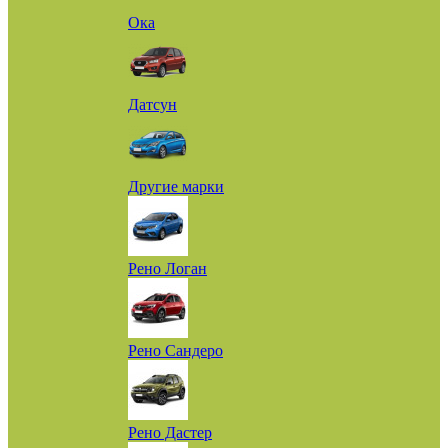
Ока
Датсун
Другие марки
Рено Логан
Рено Сандеро
Рено Дастер