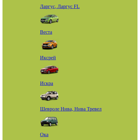
Ларгус, Ларгус FL
Веста
Иксрей
Искра
Шевроле Нива, Нива Тревел
Ока