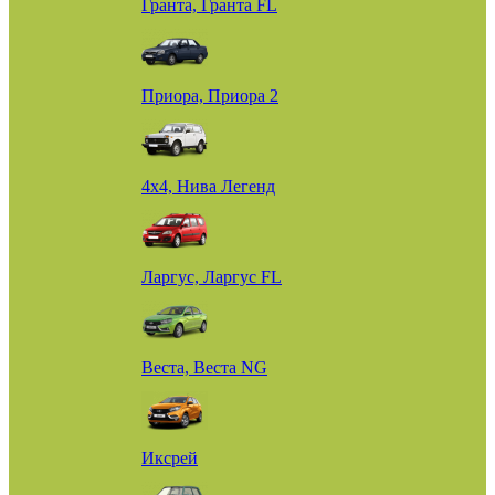
Гранта, Гранта FL
Приора, Приора 2
4х4, Нива Легенд
Ларгус, Ларгус FL
Веста, Веста NG
Иксрей