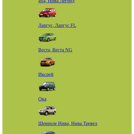
4х4, Нива Легенд
Ларгус, Ларгус FL
Веста, Веста NG
Иксрей
Ока
Шевроле Нива, Нива Тревел