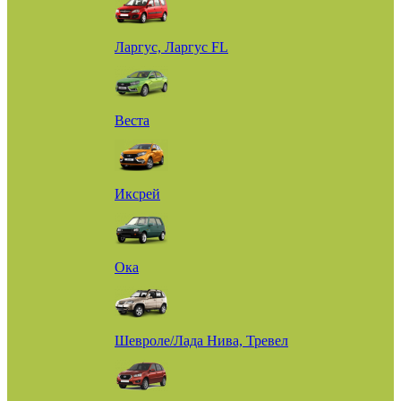
Ларгус, Ларгус FL
Веста
Иксрей
Ока
Шевроле/Лада Нива, Тревел