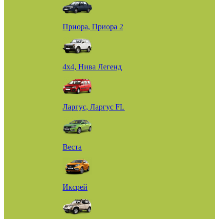
Приора, Приора 2
4х4, Нива Легенд
Ларгус, Ларгус FL
Веста
Иксрей