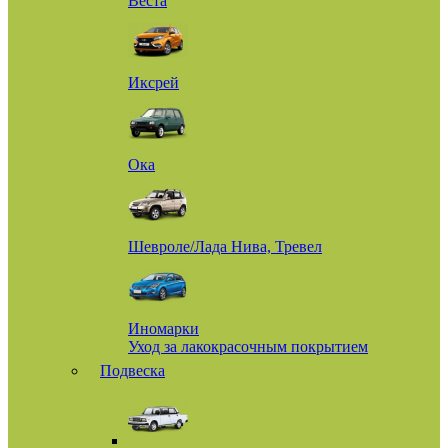
Веста
Иксрей
Ока
Шевроле/Лада Нива, Тревел
Иномарки
Уход за лакокрасочным покрытием
Подвеска