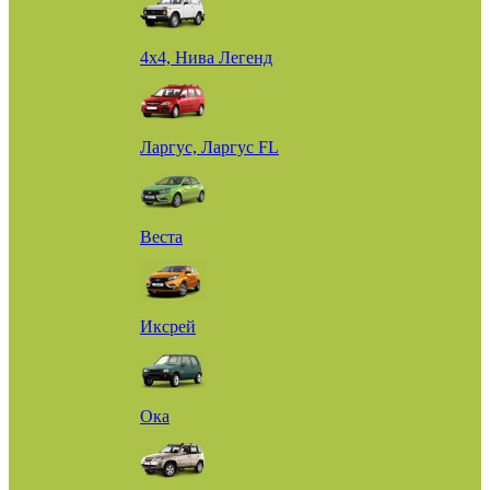
4х4, Нива Легенд
Ларгус, Ларгус FL
Веста
Иксрей
Ока