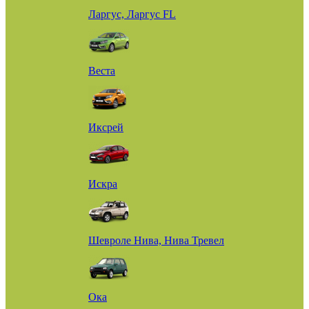
Ларгус, Ларгус FL
Веста
Иксрей
Искра
Шевроле Нива, Нива Тревел
Ока