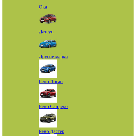
Ока
Датсун
Другие марки
Рено Логан
Рено Сандеро
Рено Дастер