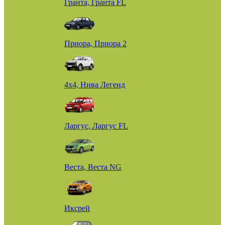
Гранта, Гранта FL
Приора, Приора 2
4х4, Нива Легенд
Ларгус, Ларгус FL
Веста, Веста NG
Иксрей