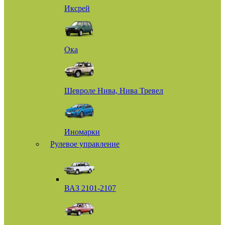
Иксрей
Ока
Шевроле Нива, Нива Тревел
Иномарки
Рулевое управление
ВАЗ 2101-2107