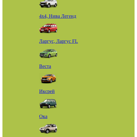
4х4, Нива Легенд
Ларгус, Ларгус FL
Веста
Иксрей
Ока