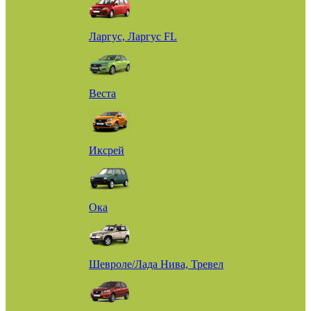
Ларгус, Ларгус FL
Веста
Иксрей
Ока
Шевроле/Лада Нива, Тревел