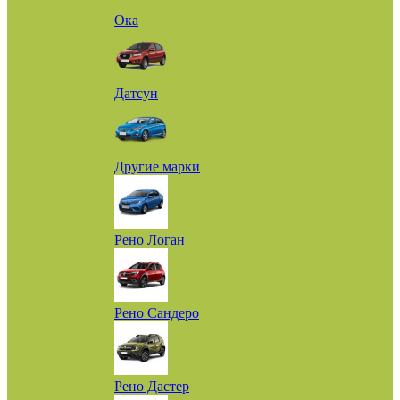
Ока
Датсун
Другие марки
Рено Логан
Рено Сандеро
Рено Дастер