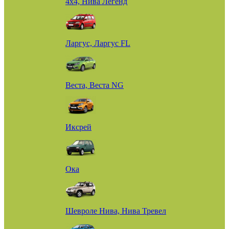
4х4, Нива Легенд
Ларгус, Ларгус FL
Веста, Веста NG
Иксрей
Ока
Шевроле Нива, Нива Тревел