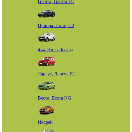
Гранта, Гранта FL
Приора, Приора 2
4х4, Нива Легенд
Ларгус, Ларгус FL
Веста, Веста NG
Иксрей