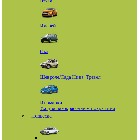
Веста
Иксрей
Ока
Шевроле/Лада Нива, Тревел
Иномарки
Уход за лакокрасочным покрытием
Подвеска