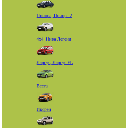
Приора, Приора 2
4х4, Нива Легенд
Ларгус, Ларгус FL
Веста
Иксрей