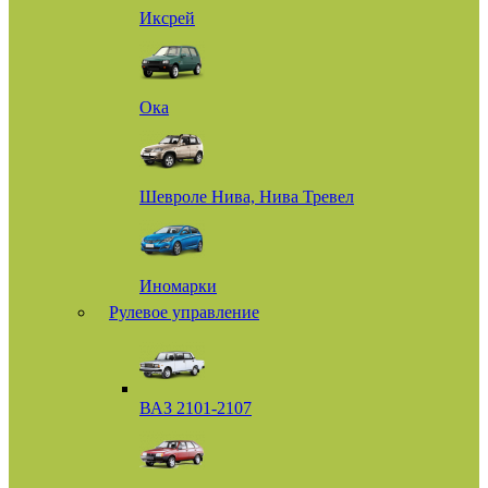
Иксрей
Ока
Шевроле Нива, Нива Тревел
Иномарки
Рулевое управление
ВАЗ 2101-2107