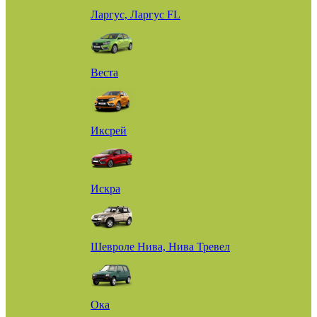
Ларгус, Ларгус FL
Веста
Иксрей
Искра
Шевроле Нива, Нива Тревел
Ока