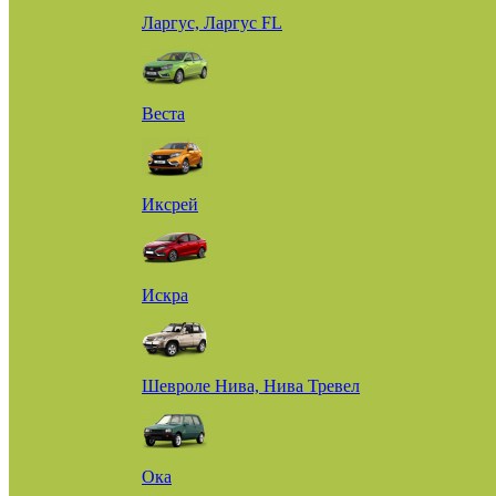
Ларгус, Ларгус FL
Веста
Иксрей
Искра
Шевроле Нива, Нива Тревел
Ока