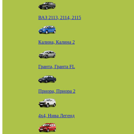
ВАЗ 2113, 2114, 2115
Калина, Калина 2
Гранта, Гранта FL
Приора, Приора 2
4х4, Нива Легенд