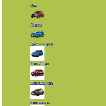
Ока
Датсун
Другие марки
Рено Логан
Рено Сандеро
Рено Дастер