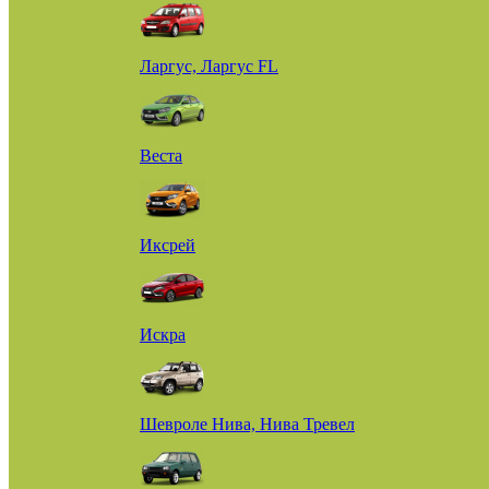
Ларгус, Ларгус FL
Веста
Иксрей
Искра
Шевроле Нива, Нива Тревел