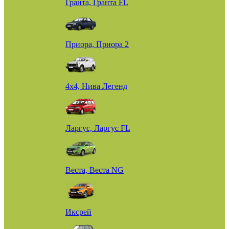
Гранта, Гранта FL
Приора, Приора 2
4х4, Нива Легенд
Ларгус, Ларгус FL
Веста, Веста NG
Иксрей