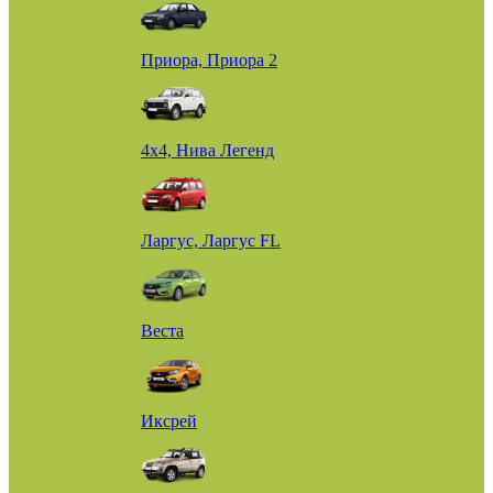
Приора, Приора 2
4х4, Нива Легенд
Ларгус, Ларгус FL
Веста
Иксрей