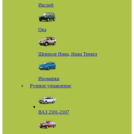
Иксрей
Ока
Шевроле Нива, Нива Тревел
Иномарки
Рулевое управление
ВАЗ 2101-2107