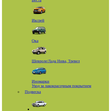
Веста
Иксрей
Ока
Шевроле/Лада Нива, Тревел
Иномарки
Уход за лакокрасочным покрытием
Подвеска