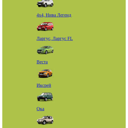
4х4, Нива Легенд
Ларгус, Ларгус FL
Веста
Иксрей
Ока