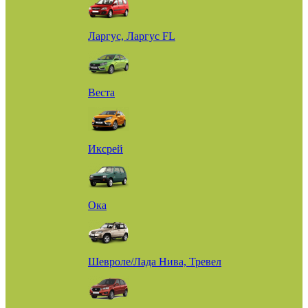
Ларгус, Ларгус FL
Веста
Иксрей
Ока
Шевроле/Лада Нива, Тревел