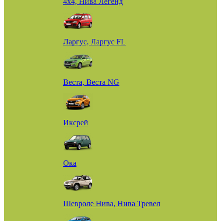
4х4, Нива Легенд
Ларгус, Ларгус FL
Веста, Веста NG
Иксрей
Ока
Шевроле Нива, Нива Тревел