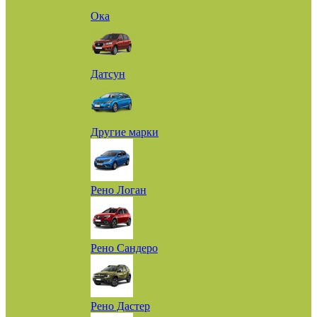
Ока
Датсун
Другие марки
Рено Логан
Рено Сандеро
Рено Дастер