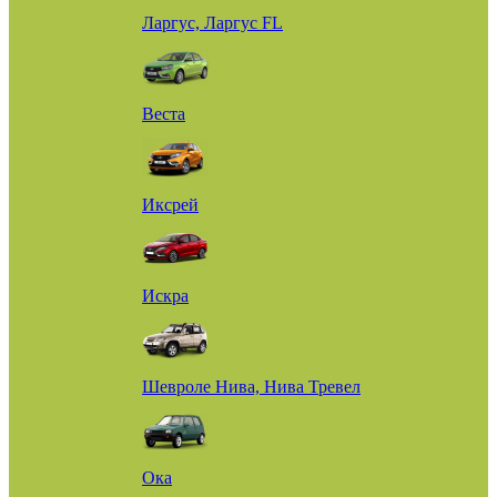
Ларгус, Ларгус FL
Веста
Иксрей
Искра
Шевроле Нива, Нива Тревел
Ока