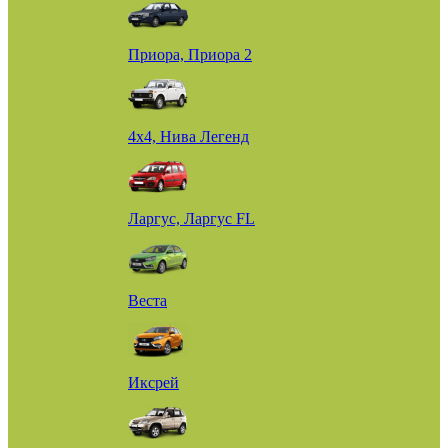
Приора, Приора 2
4х4, Нива Легенд
Ларгус, Ларгус FL
Веста
Иксрей