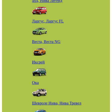
4х4, Нива Легенд
Ларгус, Ларгус FL
Веста, Веста NG
Иксрей
Ока
Шевроле Нива, Нива Тревел