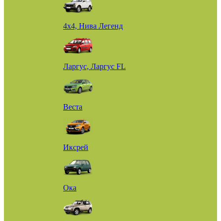
4х4, Нива Легенд
Ларгус, Ларгус FL
Веста
Иксрей
Ока