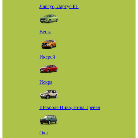
Ларгус, Ларгус FL
Веста
Иксрей
Искра
Шевроле Нива, Нива Тревел
Ока