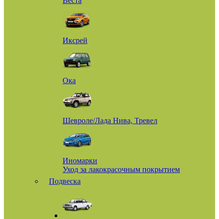
Веста
Иксрей
Ока
Шевроле/Лада Нива, Тревел
Иномарки
Уход за лакокрасочным покрытием
Подвеска