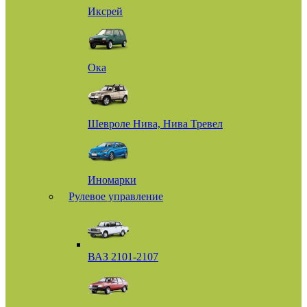
Иксрей
Ока
Шевроле Нива, Нива Тревел
Иномарки
Рулевое управление
ВАЗ 2101-2107