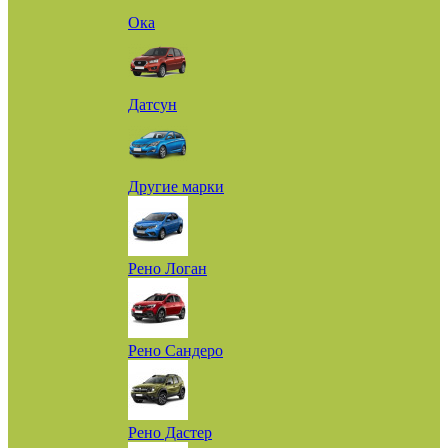
Ока
Датсун
Другие марки
Рено Логан
Рено Сандеро
Рено Дастер