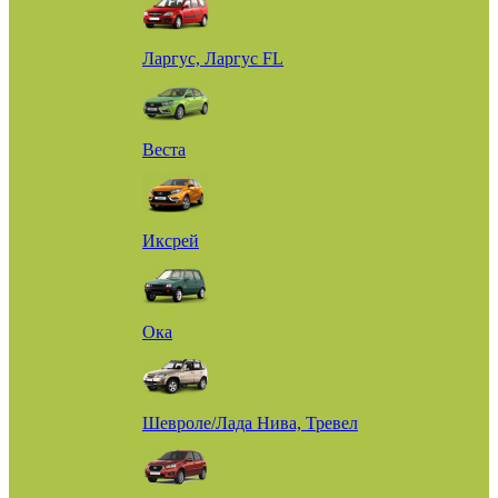
Ларгус, Ларгус FL
Веста
Иксрей
Ока
Шевроле/Лада Нива, Тревел