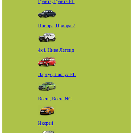
Гранта, Гранта FL
Приора, Приора 2
4х4, Нива Легенд
Ларгус, Ларгус FL
Веста, Веста NG
Иксрей