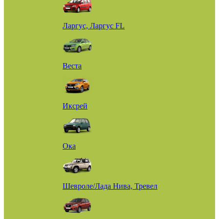
Ларгус, Ларгус FL
Веста
Иксрей
Ока
Шевроле/Лада Нива, Тревел