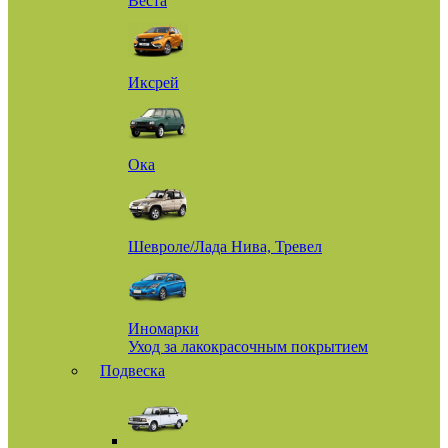
Веста
Иксрей
Ока
Шевроле/Лада Нива, Тревел
Иномарки
Уход за лакокрасочным покрытием
Подвеска