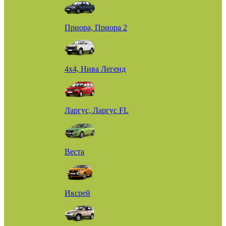
Приора, Приора 2
4х4, Нива Легенд
Ларгус, Ларгус FL
Веста
Иксрей