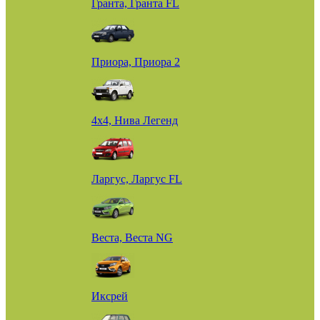
Гранта, Гранта FL
Приора, Приора 2
4х4, Нива Легенд
Ларгус, Ларгус FL
Веста, Веста NG
Иксрей