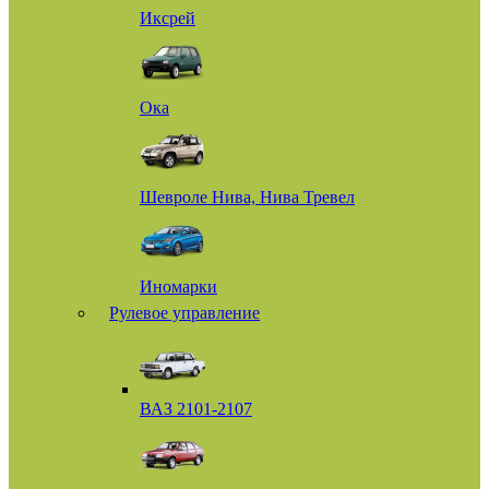
Иксрей
Ока
Шевроле Нива, Нива Тревел
Иномарки
Рулевое управление
ВАЗ 2101-2107