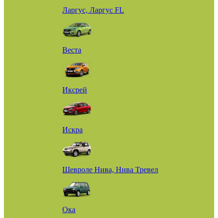
Ларгус, Ларгус FL
Веста
Иксрей
Искра
Шевроле Нива, Нива Тревел
Ока