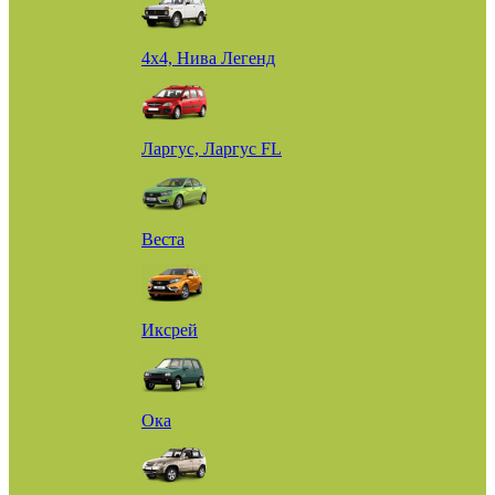
4х4, Нива Легенд
Ларгус, Ларгус FL
Веста
Иксрей
Ока