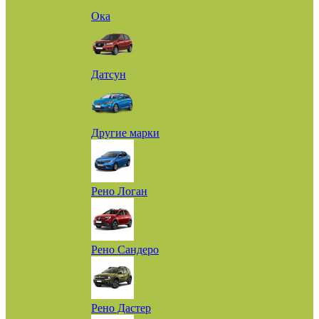
Ока
Датсун
Другие марки
Рено Логан
Рено Сандеро
Рено Дастер