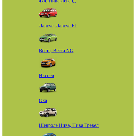
4х4, Нива Легенд
Ларгус, Ларгус FL
Веста, Веста NG
Иксрей
Ока
Шевроле Нива, Нива Тревел