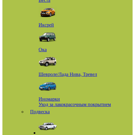
Веста
Иксрей
Ока
Шевроле/Лада Нива, Тревел
Иномарки
Уход за лакокрасочным покрытием
Подвеска