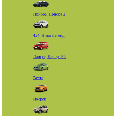
Приора, Приора 2
4х4, Нива Легенд
Ларгус, Ларгус FL
Веста
Иксрей