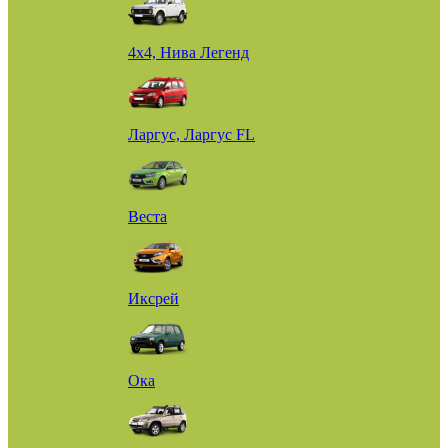
4х4, Нива Легенд
Ларгус, Ларгус FL
Веста
Иксрей
Ока