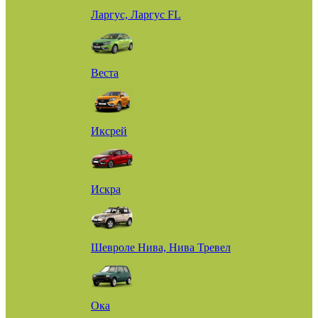
Ларгус, Ларгус FL
Веста
Иксрей
Искра
Шевроле Нива, Нива Тревел
Ока