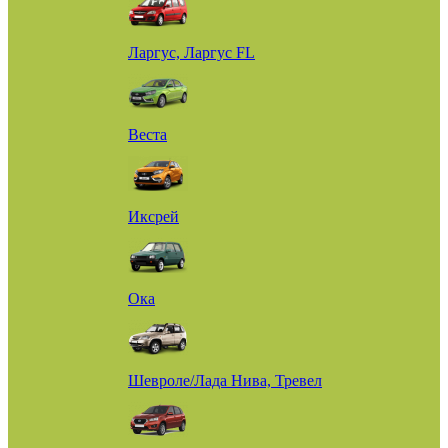
Ларгус, Ларгус FL
Веста
Иксрей
Ока
Шевроле/Лада Нива, Тревел