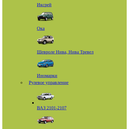
Иксрей
Ока
Шевроле Нива, Нива Тревел
Иномарки
Рулевое управление
ВАЗ 2101-2107