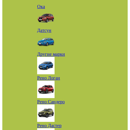
Ока
Датсун
Другие марки
Рено Логан
Рено Сандеро
Рено Дастер