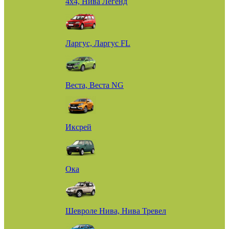
4х4, Нива Легенд
Ларгус, Ларгус FL
Веста, Веста NG
Иксрей
Ока
Шевроле Нива, Нива Тревел