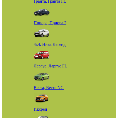
Гранта, Гранта FL
Приора, Приора 2
4х4, Нива Легенд
Ларгус, Ларгус FL
Веста, Веста NG
Иксрей