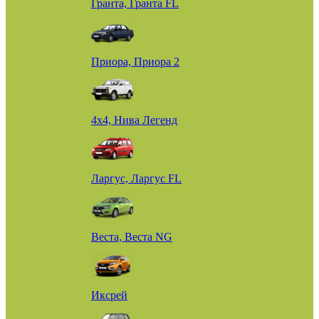
Гранта, Гранта FL
Приора, Приора 2
4х4, Нива Легенд
Ларгус, Ларгус FL
Веста, Веста NG
Иксрей