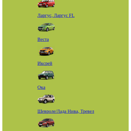
Ларгус, Ларгус FL
Веста
Иксрей
Ока
Шевроле/Лада Нива, Тревел