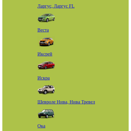
Ларгус, Ларгус FL
Веста
Иксрей
Искра
Шевроле Нива, Нива Тревел
Ока