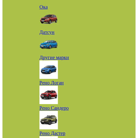
Ока
Датсун
Другие марки
Рено Логан
Рено Сандеро
Рено Дастер