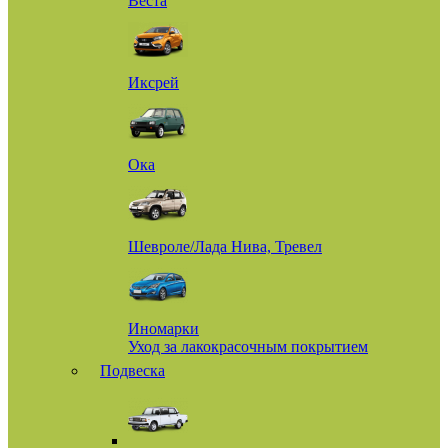
Веста
Иксрей
Ока
Шевроле/Лада Нива, Тревел
Иномарки
Уход за лакокрасочным покрытием
Подвеска