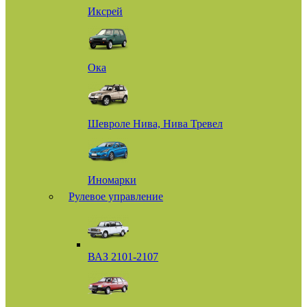
Иксрей
Ока
Шевроле Нива, Нива Тревел
Иномарки
Рулевое управление
ВАЗ 2101-2107