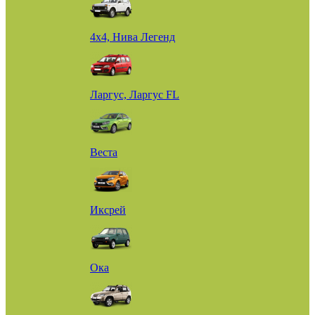
4х4, Нива Легенд
Ларгус, Ларгус FL
Веста
Иксрей
Ока