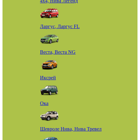
4х4, Нива Легенд
Ларгус, Ларгус FL
Веста, Веста NG
Иксрей
Ока
Шевроле Нива, Нива Тревел