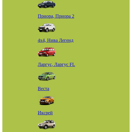
Приора, Приора 2
4х4, Нива Легенд
Ларгус, Ларгус FL
Веста
Иксрей