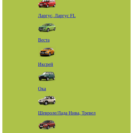
Ларгус, Ларгус FL
Веста
Иксрей
Ока
Шевроле/Лада Нива, Тревел