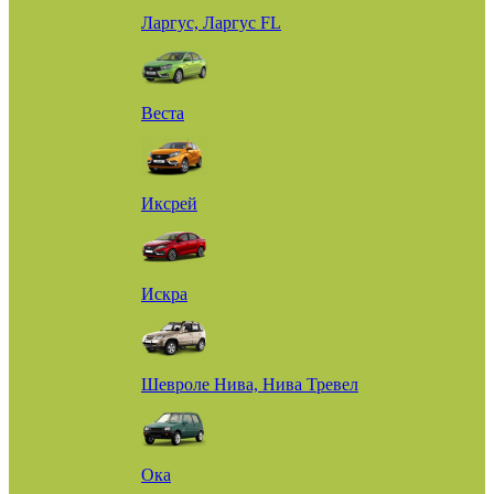
Ларгус, Ларгус FL
Веста
Иксрей
Искра
Шевроле Нива, Нива Тревел
Ока