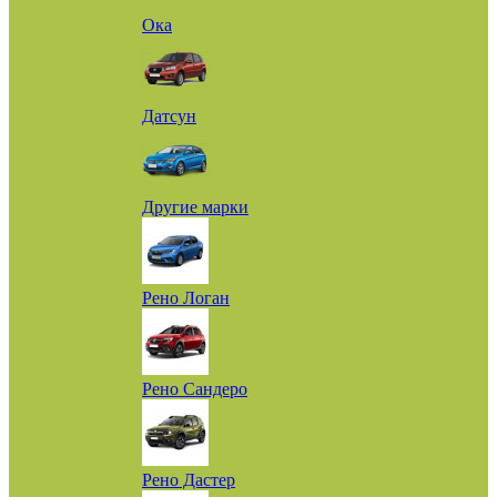
Ока
Датсун
Другие марки
Рено Логан
Рено Сандеро
Рено Дастер