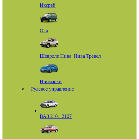
Иксрей
Ока
Шевроле Нива, Нива Тревел
Иномарки
Рулевое управление
ВАЗ 2101-2107