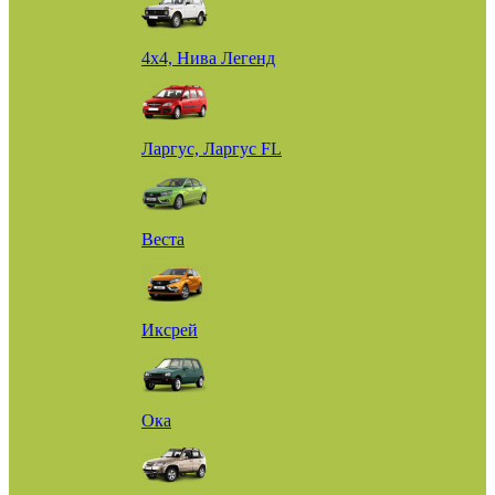
4х4, Нива Легенд
Ларгус, Ларгус FL
Веста
Иксрей
Ока