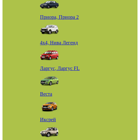
Приора, Приора 2
4х4, Нива Легенд
Ларгус, Ларгус FL
Веста
Иксрей