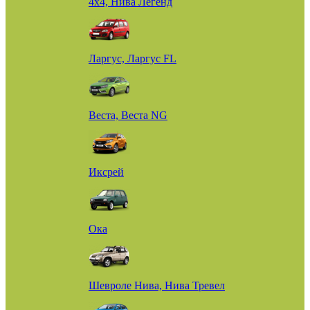
4х4, Нива Легенд
Ларгус, Ларгус FL
Веста, Веста NG
Иксрей
Ока
Шевроле Нива, Нива Тревел