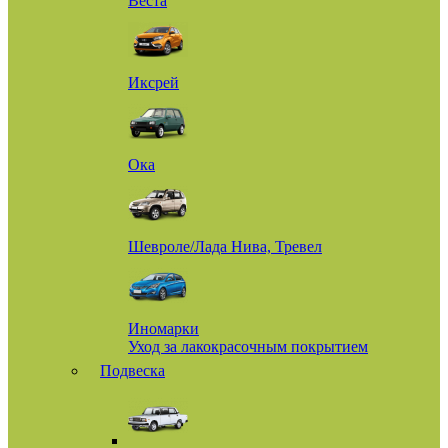
Веста
Иксрей
Ока
Шевроле/Лада Нива, Тревел
Иномарки
Уход за лакокрасочным покрытием
Подвеска