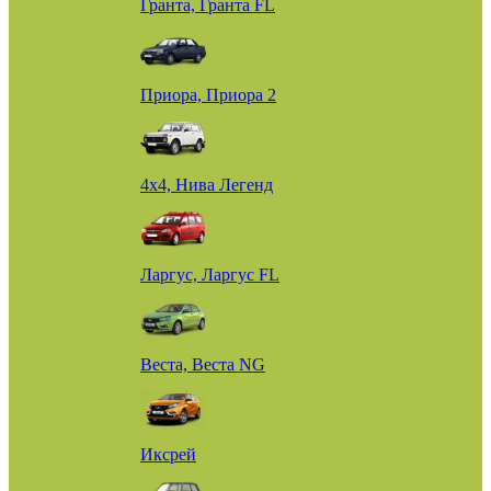
Гранта, Гранта FL
Приора, Приора 2
4х4, Нива Легенд
Ларгус, Ларгус FL
Веста, Веста NG
Иксрей