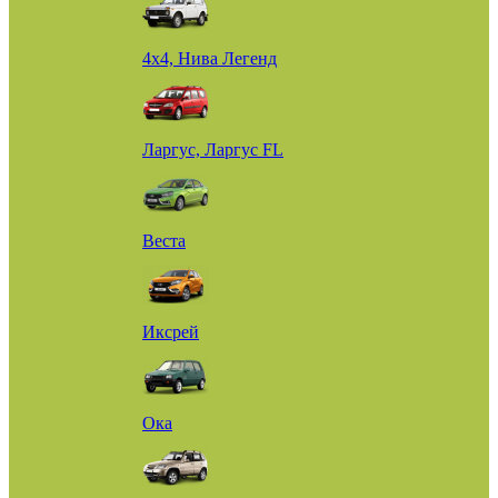
4х4, Нива Легенд
Ларгус, Ларгус FL
Веста
Иксрей
Ока