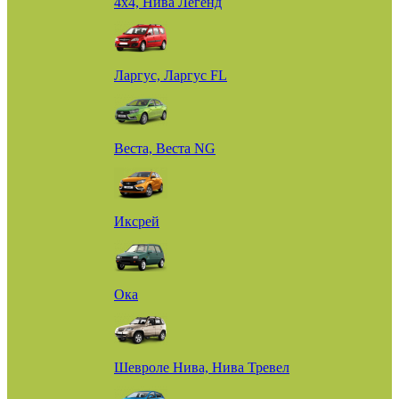
4х4, Нива Легенд
Ларгус, Ларгус FL
Веста, Веста NG
Иксрей
Ока
Шевроле Нива, Нива Тревел