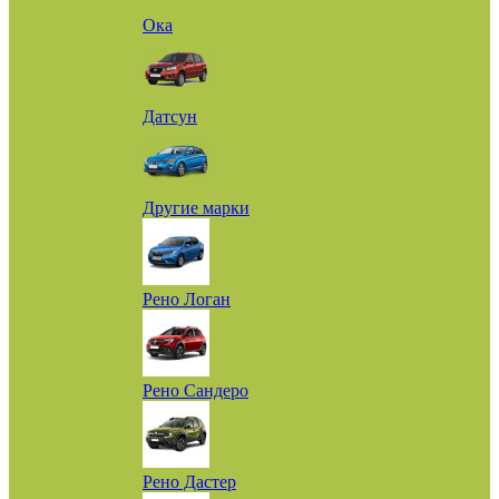
Ока
Датсун
Другие марки
Рено Логан
Рено Сандеро
Рено Дастер