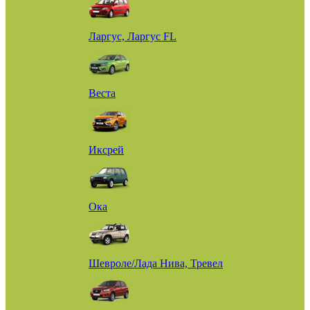
Ларгус, Ларгус FL
Веста
Иксрей
Ока
Шевроле/Лада Нива, Тревел