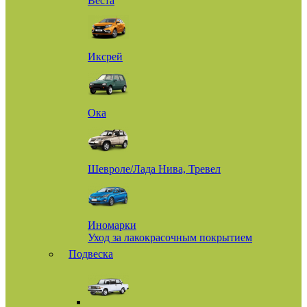
Веста
Иксрей
Ока
Шевроле/Лада Нива, Тревел
Иномарки
Уход за лакокрасочным покрытием
Подвеска