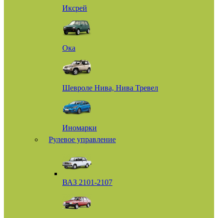
Иксрей
Ока
Шевроле Нива, Нива Тревел
Иномарки
Рулевое управление
ВАЗ 2101-2107