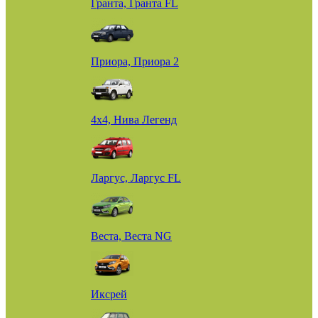
Гранта, Гранта FL
Приора, Приора 2
4х4, Нива Легенд
Ларгус, Ларгус FL
Веста, Веста NG
Иксрей