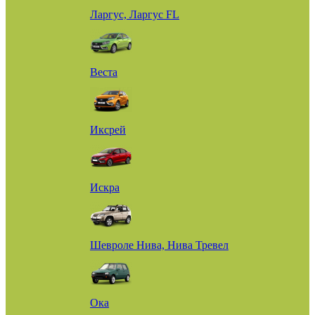
Ларгус, Ларгус FL
Веста
Иксрей
Искра
Шевроле Нива, Нива Тревел
Ока