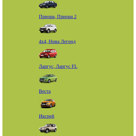
Приора, Приора 2
4х4, Нива Легенд
Ларгус, Ларгус FL
Веста
Иксрей