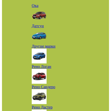
Ока
Датсун
Другие марки
Рено Логан
Рено Сандеро
Рено Дастер