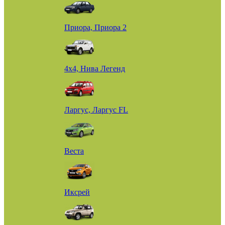
Приора, Приора 2
4х4, Нива Легенд
Ларгус, Ларгус FL
Веста
Иксрей