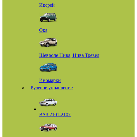
Иксрей
Ока
Шевроле Нива, Нива Тревел
Иномарки
Рулевое управление
ВАЗ 2101-2107