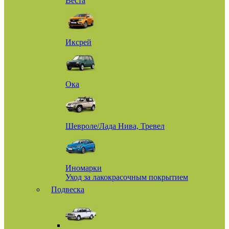
Веста
Иксрей
Ока
Шевроле/Лада Нива, Тревел
Иномарки
Уход за лакокрасочным покрытием
Подвеска