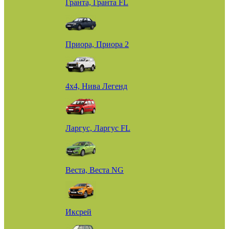
Гранта, Гранта FL
Приора, Приора 2
4х4, Нива Легенд
Ларгус, Ларгус FL
Веста, Веста NG
Иксрей