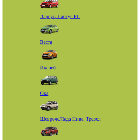
Ларгус, Ларгус FL
Веста
Иксрей
Ока
Шевроле/Лада Нива, Тревел