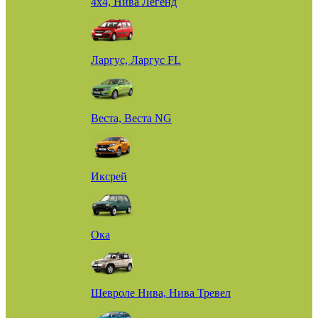
4х4, Нива Легенд
Ларгус, Ларгус FL
Веста, Веста NG
Иксрей
Ока
Шевроле Нива, Нива Тревел