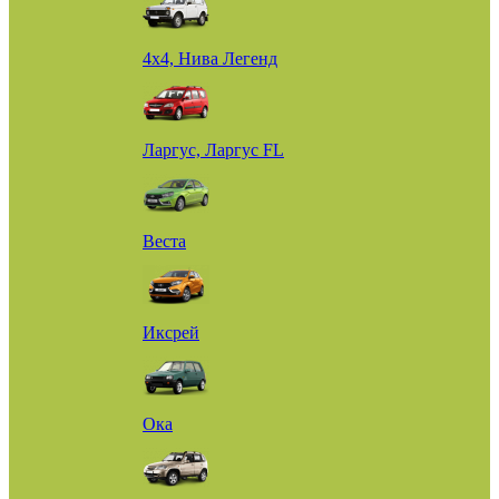
4х4, Нива Легенд
Ларгус, Ларгус FL
Веста
Иксрей
Ока