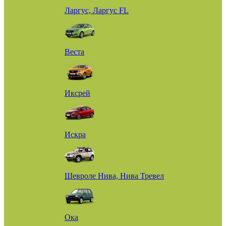
Ларгус, Ларгус FL
Веста
Иксрей
Искра
Шевроле Нива, Нива Тревел
Ока