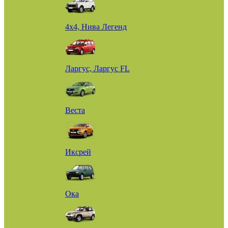
4х4, Нива Легенд
Ларгус, Ларгус FL
Веста
Иксрей
Ока