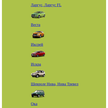
Ларгус, Ларгус FL
Веста
Иксрей
Искра
Шевроле Нива, Нива Тревел
Ока