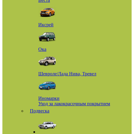
Веста
Иксрей
Ока
Шевроле/Лада Нива, Тревел
Иномарки
Уход за лакокрасочным покрытием
Подвеска