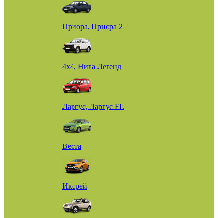
Приора, Приора 2
4х4, Нива Легенд
Ларгус, Ларгус FL
Веста
Иксрей