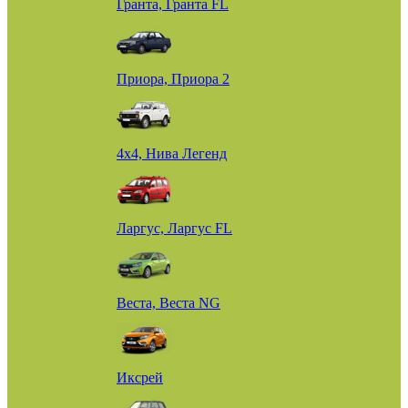
Гранта, Гранта FL
Приора, Приора 2
4х4, Нива Легенд
Ларгус, Ларгус FL
Веста, Веста NG
Иксрей