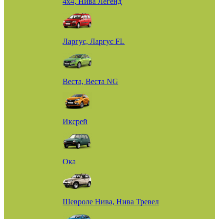
4х4, Нива Легенд
Ларгус, Ларгус FL
Веста, Веста NG
Иксрей
Ока
Шевроле Нива, Нива Тревел