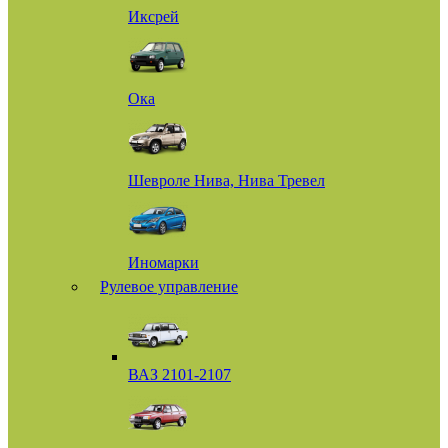
Иксрей
Ока
Шевроле Нива, Нива Тревел
Иномарки
Рулевое управление
ВАЗ 2101-2107