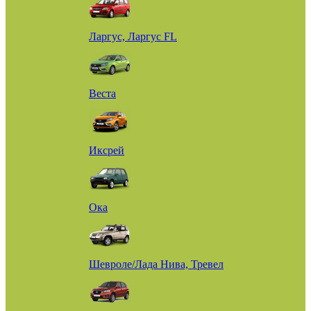
Ларгус, Ларгус FL
Веста
Иксрей
Ока
Шевроле/Лада Нива, Тревел