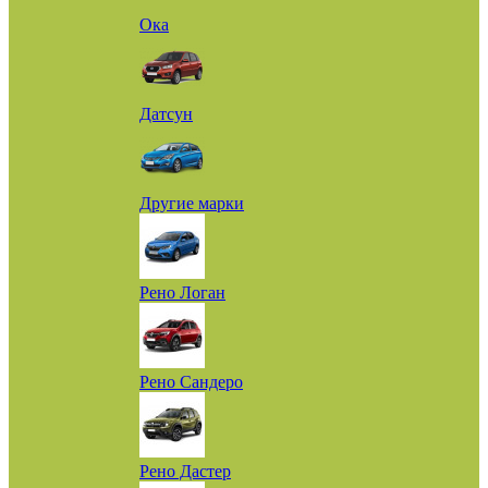
Ока
Датсун
Другие марки
Рено Логан
Рено Сандеро
Рено Дастер