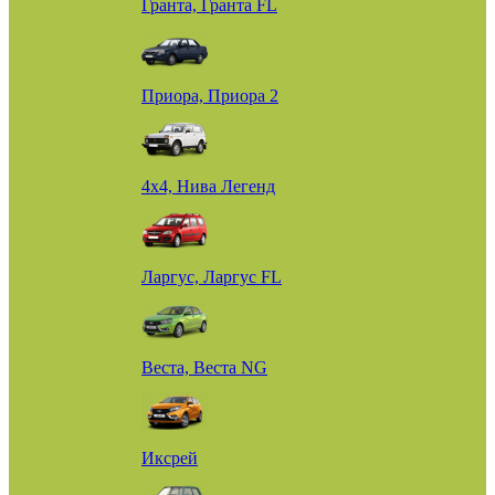
Гранта, Гранта FL
Приора, Приора 2
4х4, Нива Легенд
Ларгус, Ларгус FL
Веста, Веста NG
Иксрей