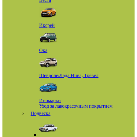
Веста
Иксрей
Ока
Шевроле/Лада Нива, Тревел
Иномарки
Уход за лакокрасочным покрытием
Подвеска