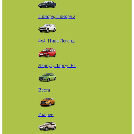
Приора, Приора 2
4х4, Нива Легенд
Ларгус, Ларгус FL
Веста
Иксрей