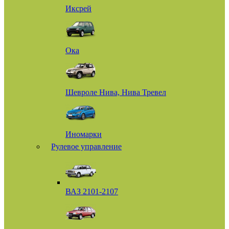
Иксрей
Ока
Шевроле Нива, Нива Тревел
Иномарки
Рулевое управление
ВАЗ 2101-2107