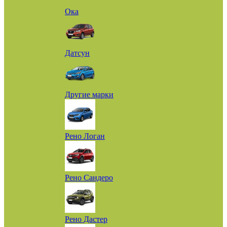
Ока
Датсун
Другие марки
Рено Логан
Рено Сандеро
Рено Дастер