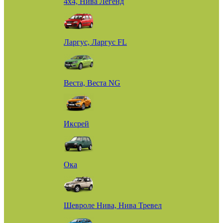
4х4, Нива Легенд
Ларгус, Ларгус FL
Веста, Веста NG
Иксрей
Ока
Шевроле Нива, Нива Тревел