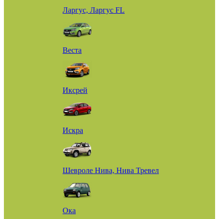
Ларгус, Ларгус FL
Веста
Иксрей
Искра
Шевроле Нива, Нива Тревел
Ока