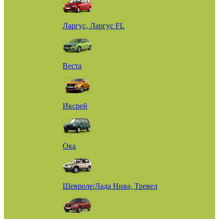
Ларгус, Ларгус FL
Веста
Иксрей
Ока
Шевроле/Лада Нива, Тревел