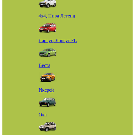
4х4, Нива Легенд
Ларгус, Ларгус FL
Веста
Иксрей
Ока