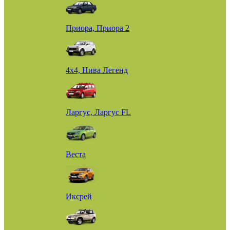
Приора, Приора 2
4х4, Нива Легенд
Ларгус, Ларгус FL
Веста
Иксрей