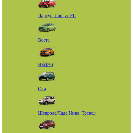
Ларгус, Ларгус FL
Веста
Иксрей
Ока
Шевроле/Лада Нива, Тревел