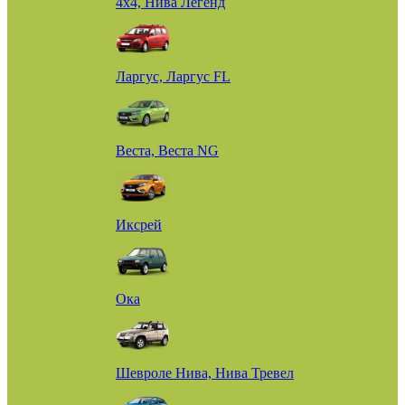
4х4, Нива Легенд
Ларгус, Ларгус FL
Веста, Веста NG
Иксрей
Ока
Шевроле Нива, Нива Тревел