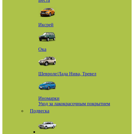
Веста
Иксрей
Ока
Шевроле/Лада Нива, Тревел
Иномарки
Уход за лакокрасочным покрытием
Подвеска