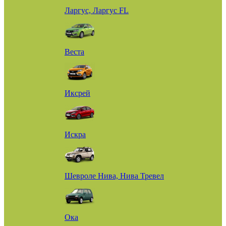
Ларгус, Ларгус FL
Веста
Иксрей
Искра
Шевроле Нива, Нива Тревел
Ока