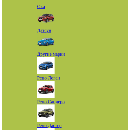
Ока
Датсун
Другие марки
Рено Логан
Рено Сандеро
Рено Дастер