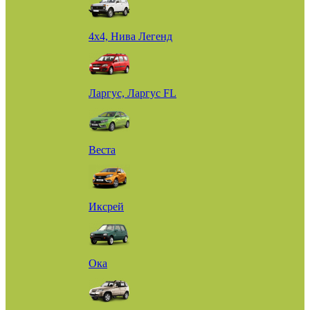
4х4, Нива Легенд
Ларгус, Ларгус FL
Веста
Иксрей
Ока