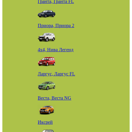
Гранта, Гранта FL
Приора, Приора 2
4х4, Нива Легенд
Ларгус, Ларгус FL
Веста, Веста NG
Иксрей