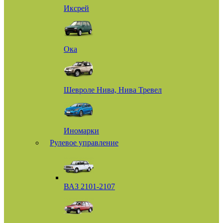
Иксрей
Ока
Шевроле Нива, Нива Тревел
Иномарки
Рулевое управление
ВАЗ 2101-2107