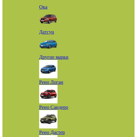
Ока
Датсун
Другие марки
Рено Логан
Рено Сандеро
Рено Дастер