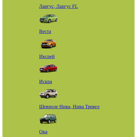
Ларгус, Ларгус FL
Веста
Иксрей
Искра
Шевроле Нива, Нива Тревел
Ока