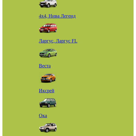
4х4, Нива Легенд
Ларгус, Ларгус FL
Веста
Иксрей
Ока