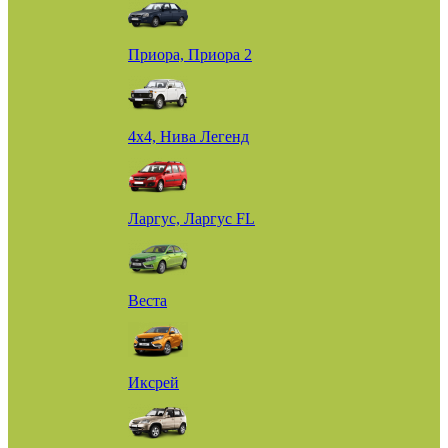
Приора, Приора 2
4х4, Нива Легенд
Ларгус, Ларгус FL
Веста
Иксрей