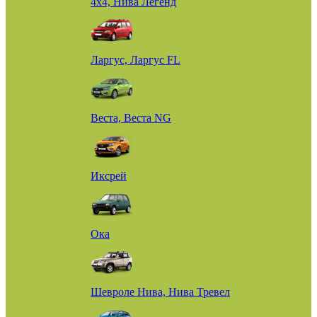
4х4, Нива Легенд
Ларгус, Ларгус FL
Веста, Веста NG
Иксрей
Ока
Шевроле Нива, Нива Тревел