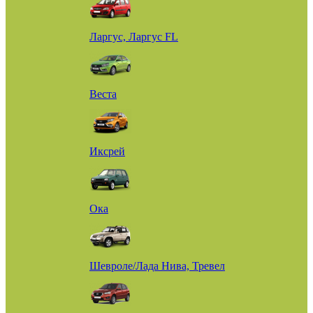
Ларгус, Ларгус FL
Веста
Иксрей
Ока
Шевроле/Лада Нива, Тревел