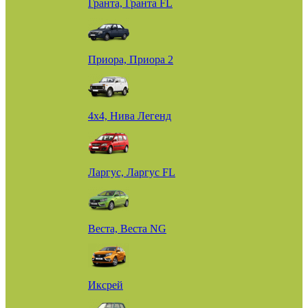
Гранта, Гранта FL
Приора, Приора 2
4х4, Нива Легенд
Ларгус, Ларгус FL
Веста, Веста NG
Иксрей