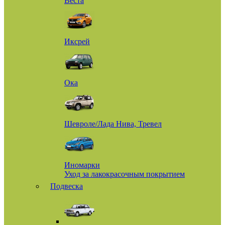
Веста
Иксрей
Ока
Шевроле/Лада Нива, Тревел
Иномарки
Уход за лакокрасочным покрытием
Подвеска