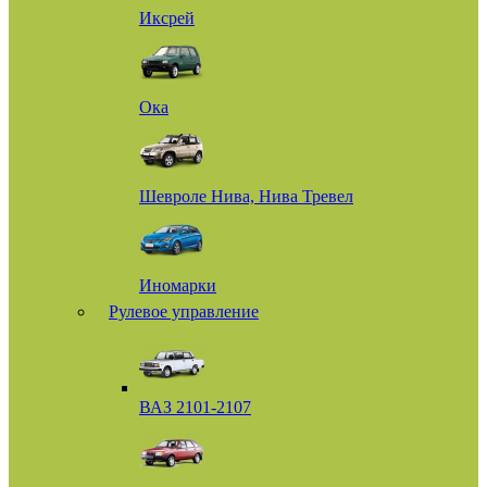
Иксрей
Ока
Шевроле Нива, Нива Тревел
Иномарки
Рулевое управление
ВАЗ 2101-2107