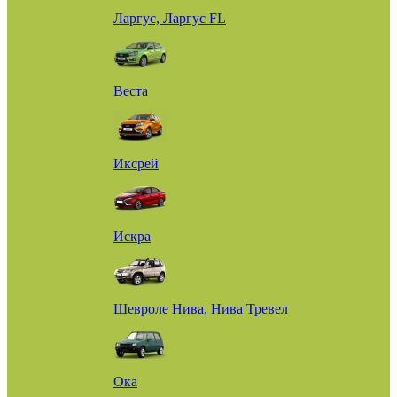
Ларгус, Ларгус FL
Веста
Иксрей
Искра
Шевроле Нива, Нива Тревел
Ока