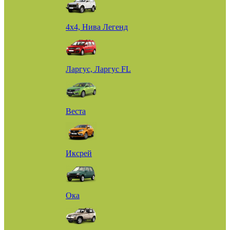
4х4, Нива Легенд
Ларгус, Ларгус FL
Веста
Иксрей
Ока