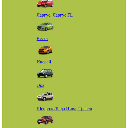
Ларгус, Ларгус FL
Веста
Иксрей
Ока
Шевроле/Лада Нива, Тревел