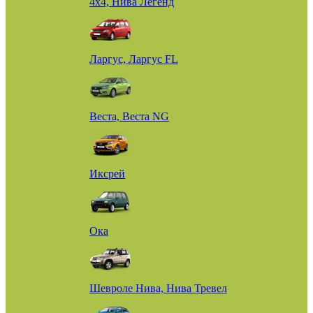
4х4, Нива Легенд
Ларгус, Ларгус FL
Веста, Веста NG
Иксрей
Ока
Шевроле Нива, Нива Тревел