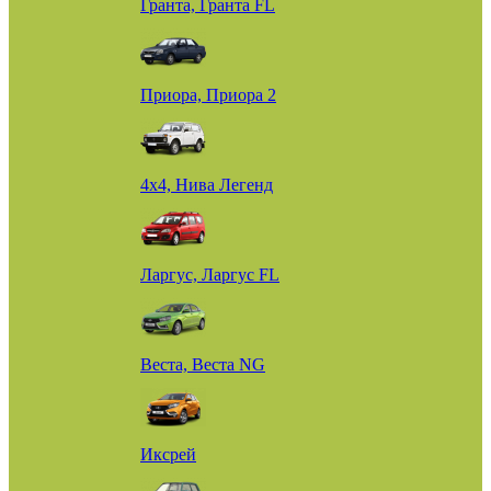
Гранта, Гранта FL
Приора, Приора 2
4х4, Нива Легенд
Ларгус, Ларгус FL
Веста, Веста NG
Иксрей