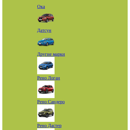
Ока
Датсун
Другие марки
Рено Логан
Рено Сандеро
Рено Дастер