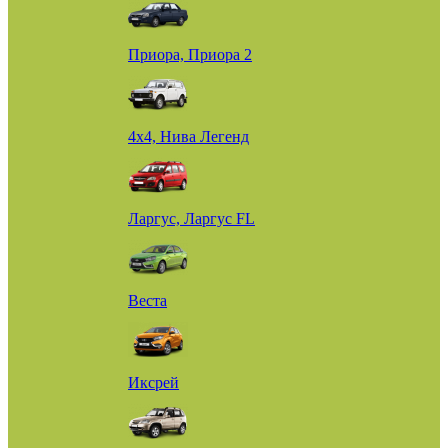
Приора, Приора 2
4х4, Нива Легенд
Ларгус, Ларгус FL
Веста
Иксрей