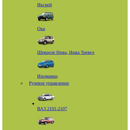
Иксрей
Ока
Шевроле Нива, Нива Тревел
Иномарки
Рулевое управление
ВАЗ 2101-2107