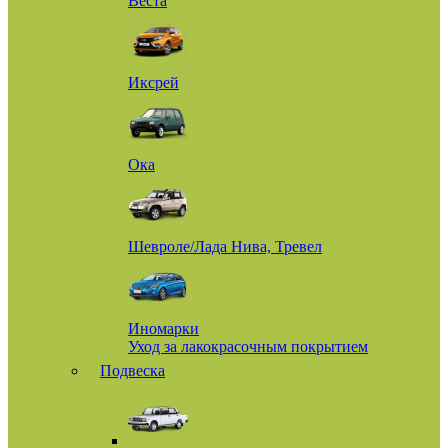
Веста
Иксрей
Ока
Шевроле/Лада Нива, Тревел
Иномарки
Уход за лакокрасочным покрытием
Подвеска