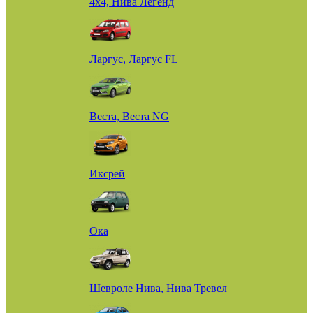
4х4, Нива Легенд
Ларгус, Ларгус FL
Веста, Веста NG
Иксрей
Ока
Шевроле Нива, Нива Тревел