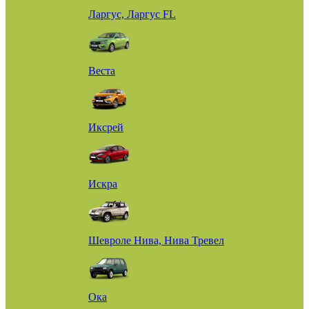
Ларгус, Ларгус FL
Веста
Иксрей
Искра
Шевроле Нива, Нива Тревел
Ока