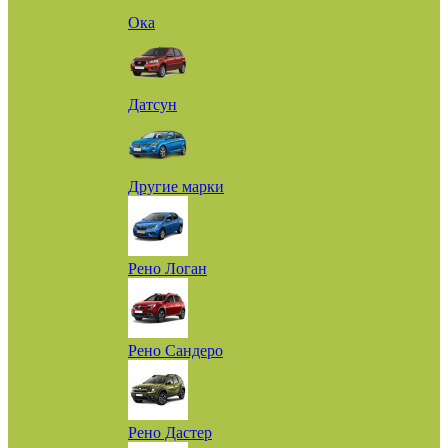
Ока
Датсун
Другие марки
Рено Логан
Рено Сандеро
Рено Дастер