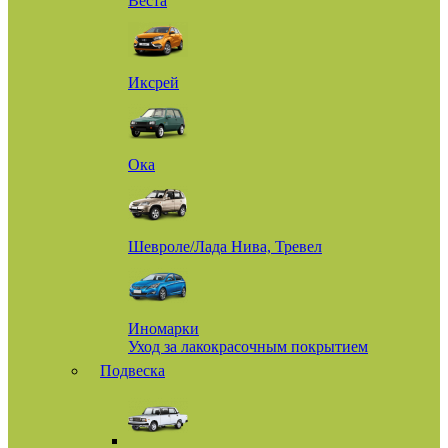
Веста
Иксрей
Ока
Шевроле/Лада Нива, Тревел
Иномарки
Уход за лакокрасочным покрытием
Подвеска