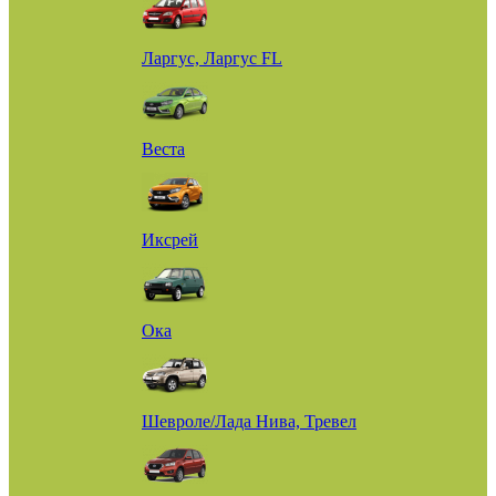
Ларгус, Ларгус FL
Веста
Иксрей
Ока
Шевроле/Лада Нива, Тревел