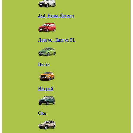
4х4, Нива Легенд
Ларгус, Ларгус FL
Веста
Иксрей
Ока