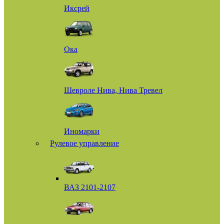
Иксрей
Ока
Шевроле Нива, Нива Тревел
Иномарки
Рулевое управление
ВАЗ 2101-2107