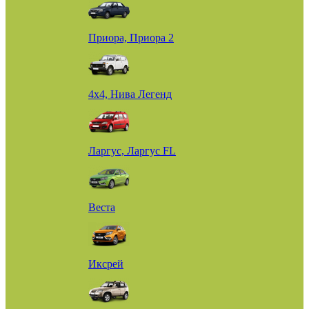
Приора, Приора 2
4х4, Нива Легенд
Ларгус, Ларгус FL
Веста
Иксрей