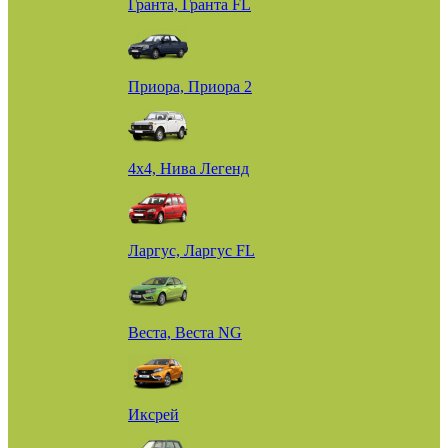
Гранта, Гранта FL
Приора, Приора 2
4х4, Нива Легенд
Ларгус, Ларгус FL
Веста, Веста NG
Иксрей