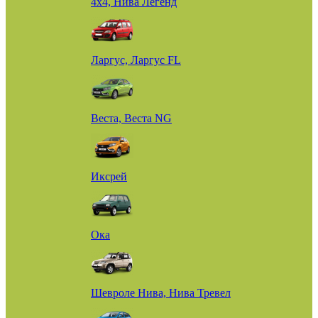
4х4, Нива Легенд
Ларгус, Ларгус FL
Веста, Веста NG
Иксрей
Ока
Шевроле Нива, Нива Тревел