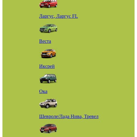
Ларгус, Ларгус FL
Веста
Иксрей
Ока
Шевроле/Лада Нива, Тревел