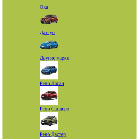
Ока
Датсун
Другие марки
Рено Логан
Рено Сандеро
Рено Дастер