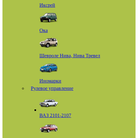
Иксрей
Ока
Шевроле Нива, Нива Тревел
Иномарки
Рулевое управление
ВАЗ 2101-2107