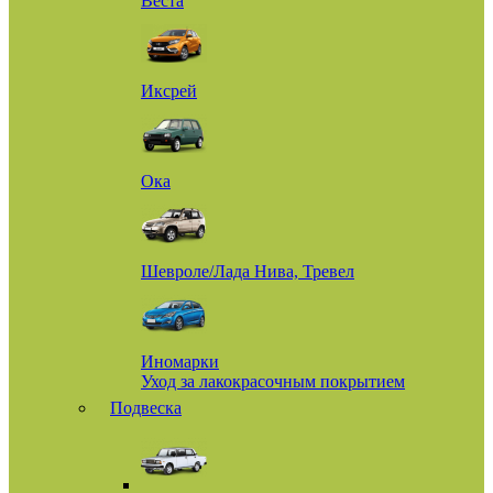
Веста
Иксрей
Ока
Шевроле/Лада Нива, Тревел
Иномарки
Уход за лакокрасочным покрытием
Подвеска