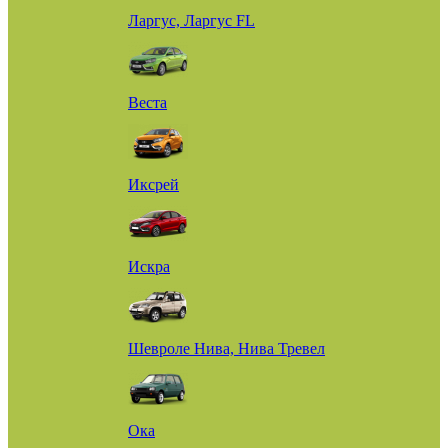
Ларгус, Ларгус FL
Веста
Иксрей
Искра
Шевроле Нива, Нива Тревел
Ока