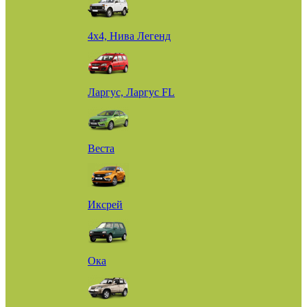
4х4, Нива Легенд
Ларгус, Ларгус FL
Веста
Иксрей
Ока