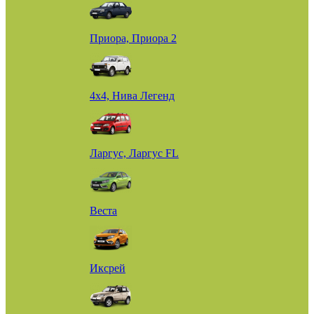
Приора, Приора 2
4х4, Нива Легенд
Ларгус, Ларгус FL
Веста
Иксрей