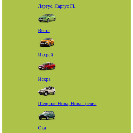
Ларгус, Ларгус FL
Веста
Иксрей
Искра
Шевроле Нива, Нива Тревел
Ока