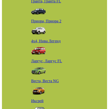
Гранта, Гранта FL
Приора, Приора 2
4х4, Нива Легенд
Ларгус, Ларгус FL
Веста, Веста NG
Иксрей