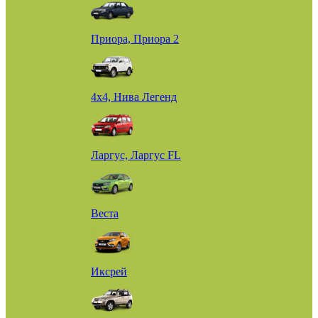
Приора, Приора 2
4х4, Нива Легенд
Ларгус, Ларгус FL
Веста
Иксрей