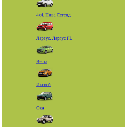
4х4, Нива Легенд
Ларгус, Ларгус FL
Веста
Иксрей
Ока