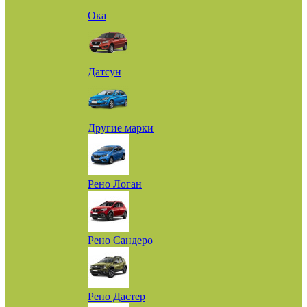
Ока
Датсун
Другие марки
Рено Логан
Рено Сандеро
Рено Дастер