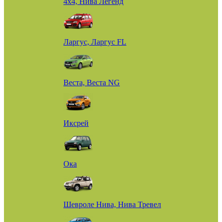
4х4, Нива Легенд
Ларгус, Ларгус FL
Веста, Веста NG
Иксрей
Ока
Шевроле Нива, Нива Тревел