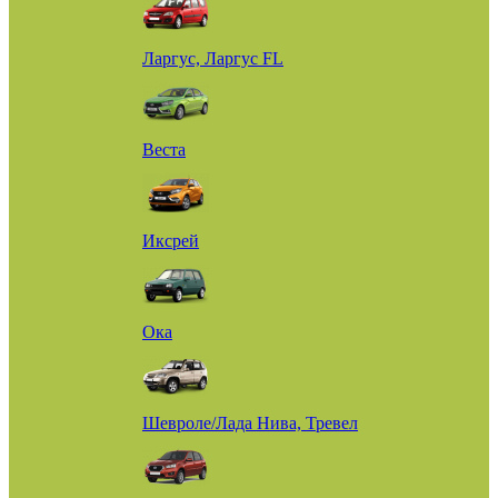
Ларгус, Ларгус FL
Веста
Иксрей
Ока
Шевроле/Лада Нива, Тревел