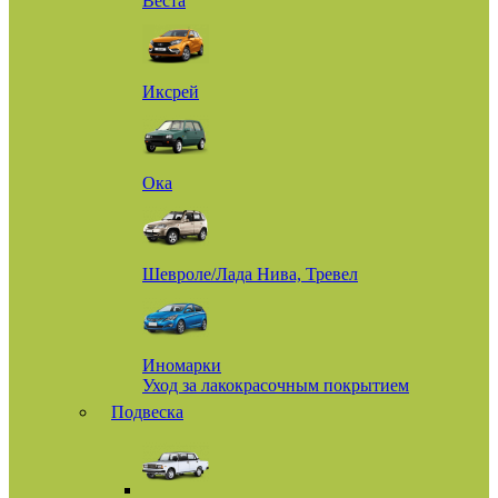
Веста
Иксрей
Ока
Шевроле/Лада Нива, Тревел
Иномарки
Уход за лакокрасочным покрытием
Подвеска