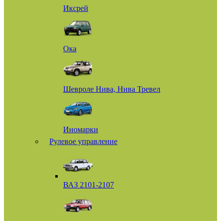
Иксрей
Ока
Шевроле Нива, Нива Тревел
Иномарки
Рулевое управление
ВАЗ 2101-2107