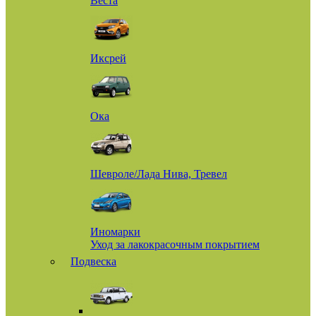
Веста
Иксрей
Ока
Шевроле/Лада Нива, Тревел
Иномарки
Уход за лакокрасочным покрытием
Подвеска