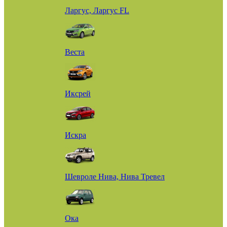
Ларгус, Ларгус FL
Веста
Иксрей
Искра
Шевроле Нива, Нива Тревел
Ока