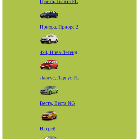
Гранта, Гранта FL
Приора, Приора 2
4х4, Нива Легенд
Ларгус, Ларгус FL
Веста, Веста NG
Иксрей