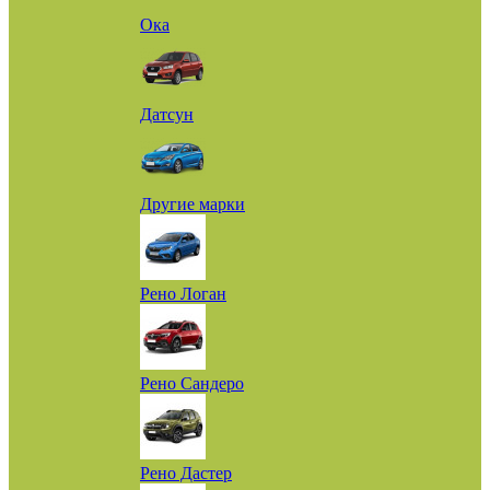
Ока
Датсун
Другие марки
Рено Логан
Рено Сандеро
Рено Дастер