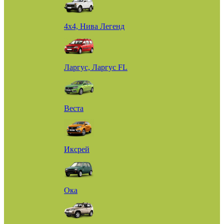
4х4, Нива Легенд
Ларгус, Ларгус FL
Веста
Иксрей
Ока