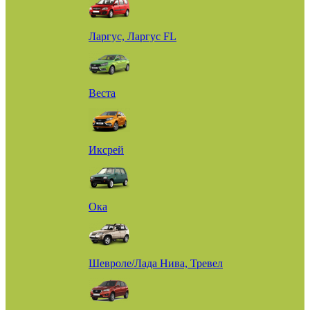
Ларгус, Ларгус FL
Веста
Иксрей
Ока
Шевроле/Лада Нива, Тревел