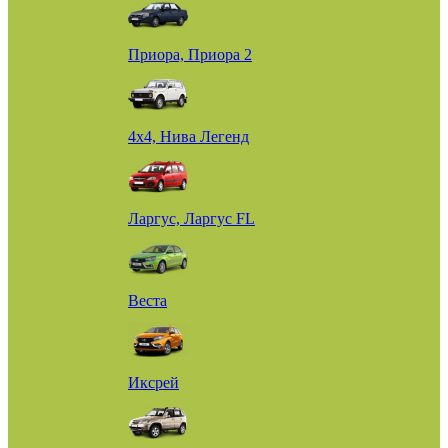
Приора, Приора 2
4х4, Нива Легенд
Ларгус, Ларгус FL
Веста
Иксрей