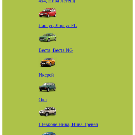
4х4, Нива Легенд
Ларгус, Ларгус FL
Веста, Веста NG
Иксрей
Ока
Шевроле Нива, Нива Тревел