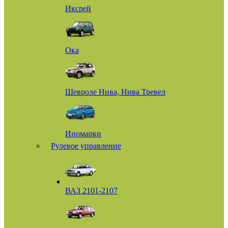
Иксрей
Ока
Шевроле Нива, Нива Тревел
Иномарки
Рулевое управление
ВАЗ 2101-2107