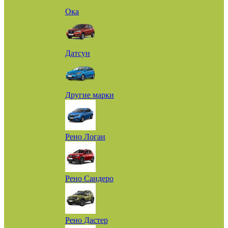
Ока
Датсун
Другие марки
Рено Логан
Рено Сандеро
Рено Дастер