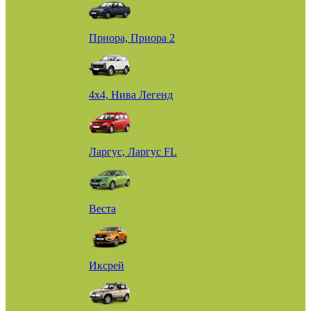
Приора, Приора 2
4х4, Нива Легенд
Ларгус, Ларгус FL
Веста
Иксрей