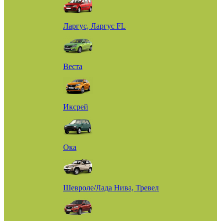
Ларгус, Ларгус FL
Веста
Иксрей
Ока
Шевроле/Лада Нива, Тревел