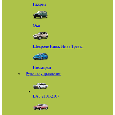
Иксрей
Ока
Шевроле Нива, Нива Тревел
Иномарки
Рулевое управление
ВАЗ 2101-2107