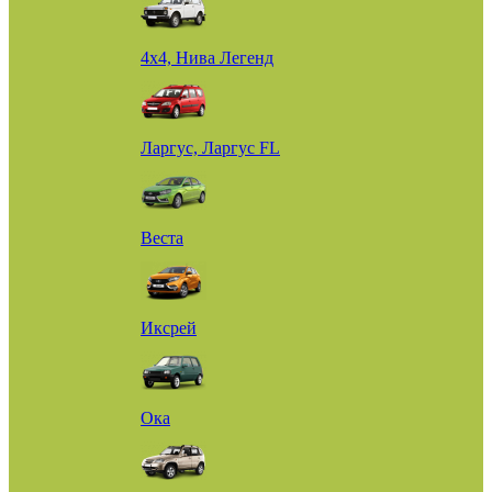
4х4, Нива Легенд
Ларгус, Ларгус FL
Веста
Иксрей
Ока