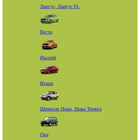
Ларгус, Ларгус FL
Веста
Иксрей
Искра
Шевроле Нива, Нива Тревел
Ока