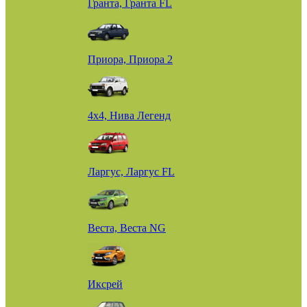
Гранта, Гранта FL
Приора, Приора 2
4х4, Нива Легенд
Ларгус, Ларгус FL
Веста, Веста NG
Иксрей