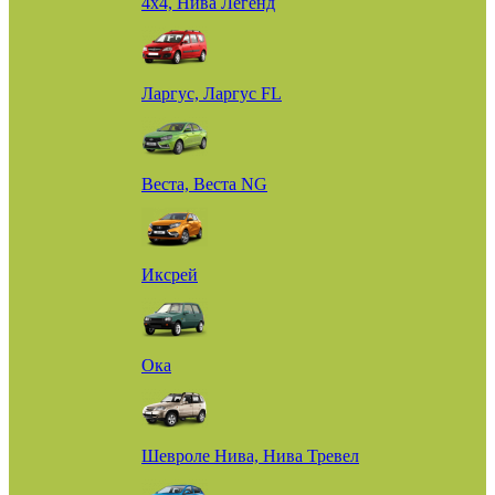
4х4, Нива Легенд
Ларгус, Ларгус FL
Веста, Веста NG
Иксрей
Ока
Шевроле Нива, Нива Тревел