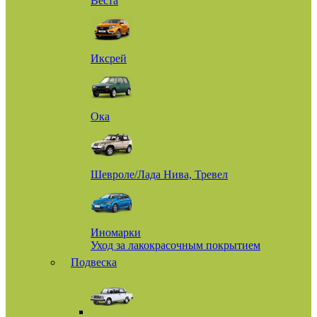
Веста
Иксрей
Ока
Шевроле/Лада Нива, Тревел
Иномарки
Уход за лакокрасочным покрытием
Подвеска